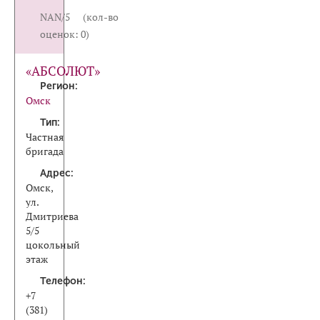
NAN/5 (кол-во
оценок: 0)
«АБСОЛЮТ»
Регион:
Омск
Тип:
Частная
бригада
Адрес:
Омск,
ул.
Дмитриева
5/5
цокольный
этаж
Телефон:
+7
(381)