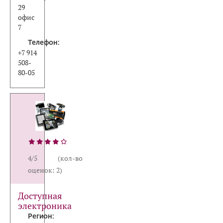
29
офис
7
Телефон:
+7 914
508-
80-05
4/5 (кол-во
оценок: 2)
Доступная
электроника
Регион: