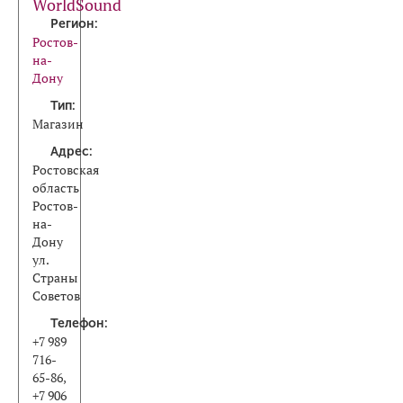
WorldSound
Регион:
Ростов-
на-
Дону
Тип:
Магазин
Адрес:
Ростовская
область
Ростов-
на-
Дону
ул.
Страны
Советов
Телефон:
+7 989
716-
65-86,
+7 906