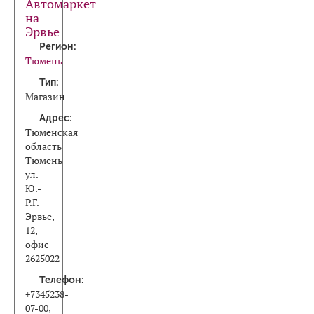
Автомаркет
на
Эрвье
Регион:
Тюмень
Тип:
Магазин
Адрес:
Тюменская
область
Тюмень
ул.
Ю.-
Р.Г.
Эрвье,
12,
офис
2625022
Телефон:
+7345238-
07-00,