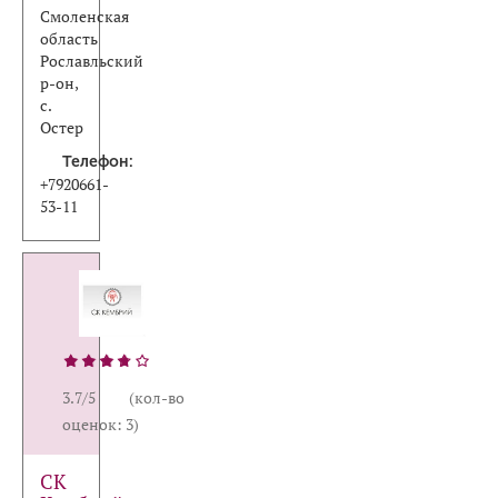
Смоленская
область
Рославльский
р-он,
с.
Остер
Телефон:
+7920661-
53-11
3.7/5 (кол-во
оценок: 3)
СК