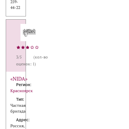
259-
44-22
3/5 (кол-во
оценок: 1)
«NIDA»
Регион:
Красноярск
Тип:
Частная
бригада
Адрес:
Россия,