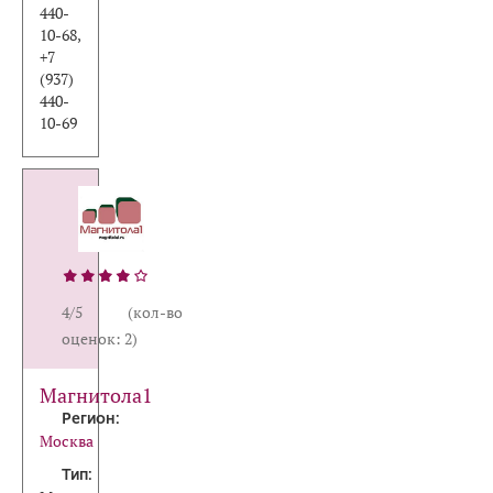
440-
10-68,
+7
(937)
440-
10-69
4/5 (кол-во
оценок: 2)
Магнитола1
Регион:
Москва
Тип: