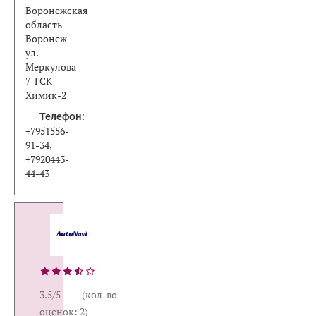
Воронежская
область
Воронеж
ул.
Меркулова
7 ГСК
Химик-2
Телефон:
+7951556-
91-34,
+7920443-
44-43
3.5/5 (кол-во
оценок: 2)