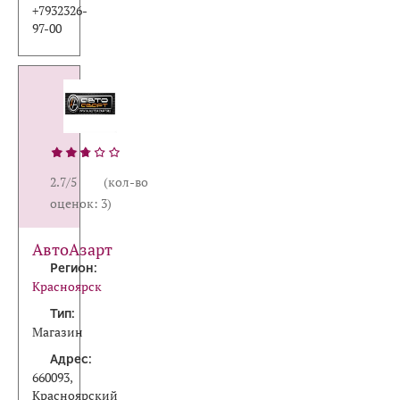
+7932326-
97-00
2.7/5 (кол-во
оценок: 3)
АвтоАзарт
Регион:
Красноярск
Тип:
Магазин
Адрес:
660093,
Красноярский