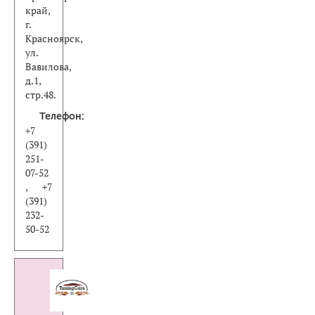
край,
г.
Красноярск,
ул.
Вавилова,
д.1,
стр.48.
Телефон:
+7
(391)
251-
07-52
, +7
(391)
232-
50-52