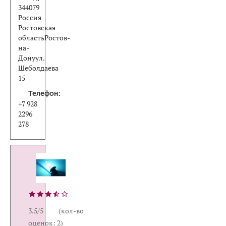
344079
Россия
Ростовская
областьРостов-
на-
Донуул.
Шеболдаева
15
Телефон:
+7 928
2296
278
3.5/5 (кол-во
оценок: 2)