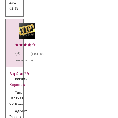
425-
42-88
4/5 (кол-во
оценок: 3)
VipCar36
Регион:
Воронеж
Тип:
Частная
бригада
Адрес:
Россия