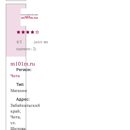
4/5 (кол-во
оценок: 2)
m101m.ru
Регион:
Чита
Тип:
Магазин
Адрес:
Забайкальский
край,
Чита,
ул.
Шилова,