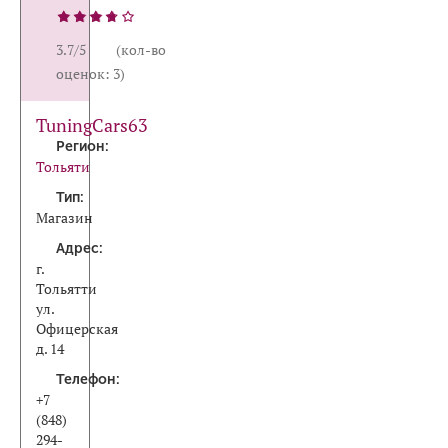
3.7/5 (кол-во
оценок: 3)
TuningCars63
Регион:
Тольяти
Тип:
Магазин
Адрес:
г.
Тольятти
ул.
Офицерская
д. 14
Телефон:
+7
(848)
294-