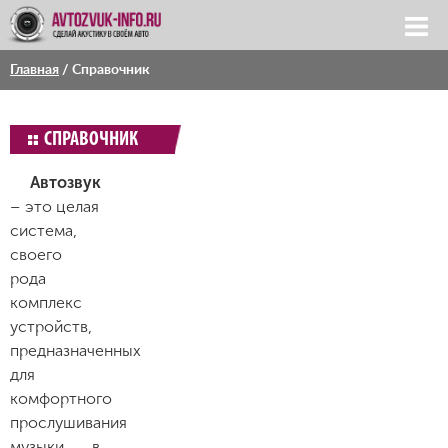
Главная
/
Справочник
СПРАВОЧНИК
Автозвук
– это целая
система,
своего
рода
комплекс
устройств,
предназначенных
для
комфортного
прослушивания
музыки в