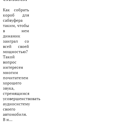
Как собрать
короб для
сабвуфера
таким, чтобы
в нем
динамик
заиграл со
всей своей
мощностью?
Такой
вопрос
интересен
многим
почитателем
хорошего
звука,
стремящимся
усовершенствовать
аудиосистему
своего
автомобиля.
В н...