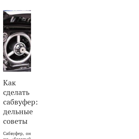
Как
сделать
сабвуфер:
дельные
советы
Сабвуфер, он