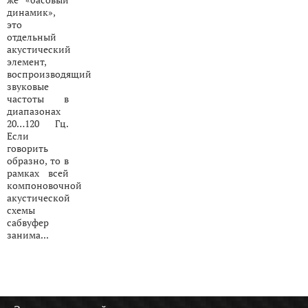
же «басовый
динамик»,
это
отдельный
акустический
элемент,
воспроизводящий
звуковые
частоты в
диапазонах
20…120 Гц.
Если
говорить
образно, то в
рамках всей
компоновочной
акустической
схемы
сабвуфер
занима...