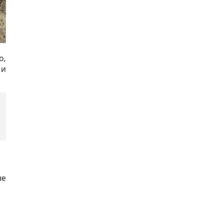
о,
 и
ые