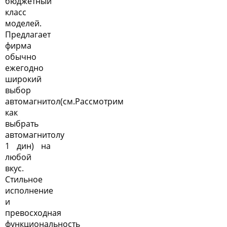
бюджетный
класс
моделей.
Предлагает
фирма
обычно
ежегодно
широкий
выбор
автомагнитол(см.
Рассмотрим
как
выбрать
автомагнитолу
1 дин
) на
любой
вкус.
Стильное
исполнение
и
превосходная
функциональность