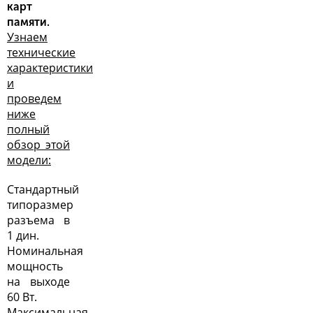
карт
памяти.
Узнаем
технические
характеристики
и
проведем
ниже
полный
обзор этой
модели:
Стандартный
типоразмер
разъема в
1 дин.
Номинальная
мощность
на выходе
60 Вт.
Максимальная