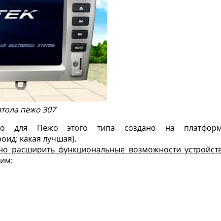
тола пежо 307
тво для Пежо этого типа создано на платфор
оид: какая лучшая
).
но расширить функциональные возможности устройст
им: