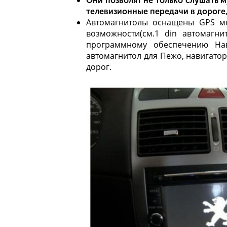
Они позволят не только слушать 
телевизионные передачи в дороге
Автомагнитолы оснащены GPS мо
возможности(см.
1 din автомагни
программному обеспечению Нав
автомагнитол для Пежо, навигато
дорог.