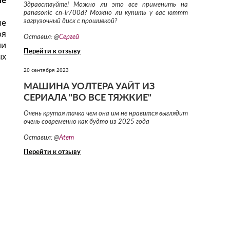
ые
Здравствуйте! Можно ли это все применить на
panasonic cn-lr700d? Можно ли купить у вас юттт
ые
загрузочный диск с прошивкой?
ря
Оставил: @
Сергей
ли
Перейти к отзыву
ых
20 сентября 2023
МАШИНА УОЛТЕРА УАЙТ ИЗ
СЕРИАЛА "ВО ВСЕ ТЯЖКИЕ"
Очень крутая тачка чем она им не нравится выглядит
очень современно как будто из 2025 года
Оставил: @
Atem
Перейти к отзыву