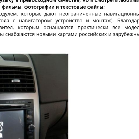
музыку в превосходном качестве, но и смотреть любим
, фильмы, фотографии и текстовые файлы;
дулем, которые дают неограниченные навигационн
тола с навигатором: устройство и монтаж
). Благода
ител, которым оснащаются практически все моде
ры снабжаются новыми картами российских и зарубежн