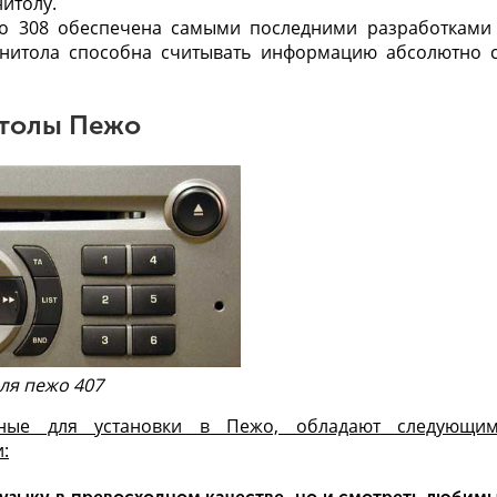
итолу.
жо 308 обеспечена самыми последними разработками
гнитола способна считывать информацию абсолютно 
итолы Пежо
ля пежо 407
енные для установки в Пежо, обладают следующи
: