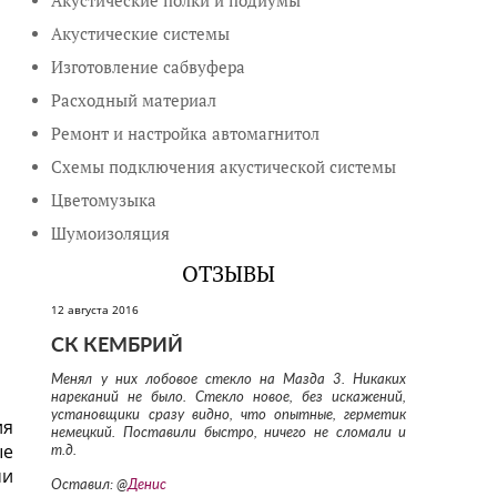
Акустические полки и подиумы
Акустические системы
Изготовление сабвуфера
Расходный материал
Ремонт и настройка автомагнитол
Схемы подключения акустической системы
Цветомузыка
Шумоизоляция
ОТЗЫВЫ
12 августа 2016
СК КЕМБРИЙ
Менял у них лобовое стекло на Мазда 3. Никаких
нареканий не было. Стекло новое, без искажений,
установщики сразу видно, что опытные, герметик
ия
немецкий. Поставили быстро, ничего не сломали и
ые
т.д.
ми
Оставил: @
Денис