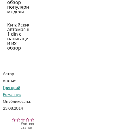
обзор
популярной
модели
Китайские
автомагнитолы
1 din с
навигацией
и их
обзор
Автор
статьи:
Григорий
Романчук
Опубликована:
23.08.2014
Рейтинг
статьи