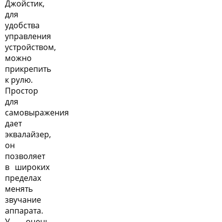
Джойстик,
для
удобства
управления
устройством,
можно
прикрепить
к рулю.
Простор
для
самовыражения
дает
эквалайзер,
он
позволяет
в широких
пределах
менять
звучание
аппарата.
У очень