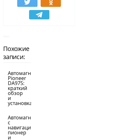
Похожие
записи:
Автомагнитолы
Pioneer
DA975:
краткий
обзор
и
установка
Автомагнитолы
с
навигацией
пионер
и