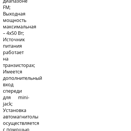
диапазоне
FM;
Выходная
мощность
максимальная
– 4х50 Вт;
Источник
питания
работает
на
транзисторах;
Имеется
дополнительный
вход
спереди
для mini-
jack;
Установка
автомагнитолы
осуществляется
с помощью