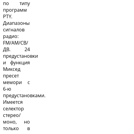
по типу
программ
PTY.
Диапазоны
сигналов
радио:
FM/AM/СВ/
ДВ. 24
предустановки
и функция
Миксед
пресет
мемори с
6-ю
предустановками.
Имеется
селектор
стерео/
моно, но
только в