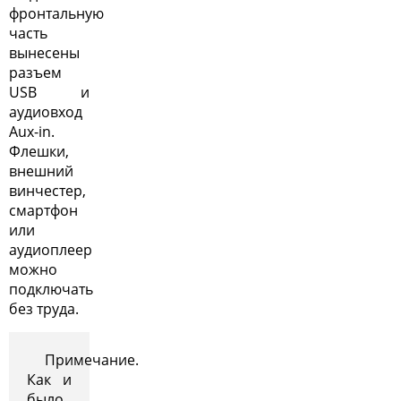
фронтальную
часть
вынесены
разъем
USB и
аудиовход
Aux-in.
Флешки,
внешний
винчестер,
смартфон
или
аудиоплеер
можно
подключать
без труда.
Примечание.
Как и
было