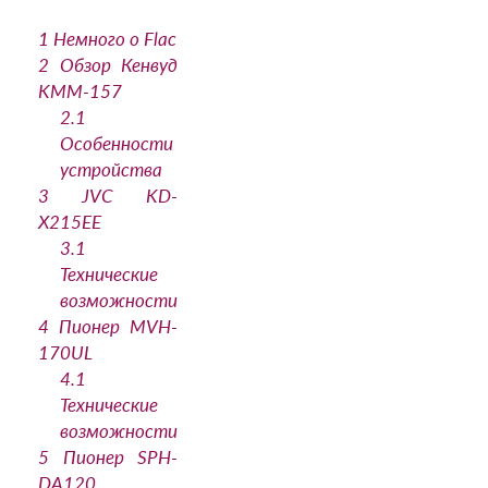
1
Немного о Flac
2
Обзор Кенвуд
KMM-157
2.1
Особенности
устройства
3
JVC KD-
X215EE
3.1
Технические
возможности
4
Пионер MVH-
170UL
4.1
Технические
возможности
5
Пионер SPH-
DA120