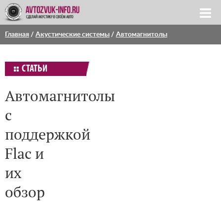
Главная
/
Акустические системы
/
Автомагнитолы
СТАТЬИ
Автомагнитолы
с
поддержкой
Flac и
их
обзор