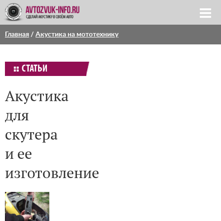
Главная
/
Акустика на мототехнику
СТАТЬИ
Акустика
для
скутера
и ее
изготовление