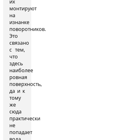
их
монтируют
на
изнанке
поворотников.
Это
связано
с тем,
что
здесь
наиболее
ровная
поверхность,
да и к
тому
же
сюда
практически
не
попадает
вода.