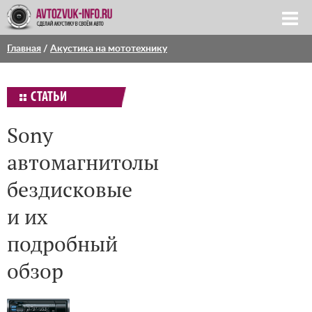
Главная
/
Акустика на мототехнику
СТАТЬИ
Sony
автомагнитолы
бездисковые
и их
подробный
обзор