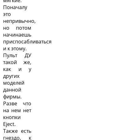
мягкие.
Поначалу
это
непривычно,
но потом
начинаешь
приспосабливаться
и к этому.
Пульт ДУ
такой же,
как и у
других
моделей
данной
фирмы.
Разве что
на нем нет
кнопки
Eject.
Также есть
гнездо, к