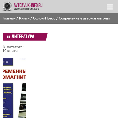
Главная
/
Книги
/
Солон-Пресс
/ Современные автомагнитолы
ЛИТЕРАТУРА
В каталоге:
10
книги