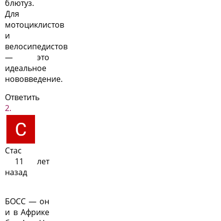
блютуз.
Для
мотоциклистов
и
велосипедистов
— это
идеальное
нововведение.
Ответить
Стас
11 лет
назад
БОСС — он
и в Африке