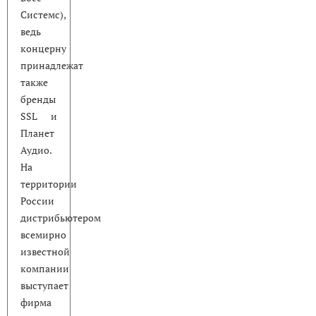
Системс),
ведь
концерну
принадлежат
также
бренды
SSL и
Планет
Аудио.
На
территории
России
дистрибьютером
всемирно
известной
компании
выступает
фирма