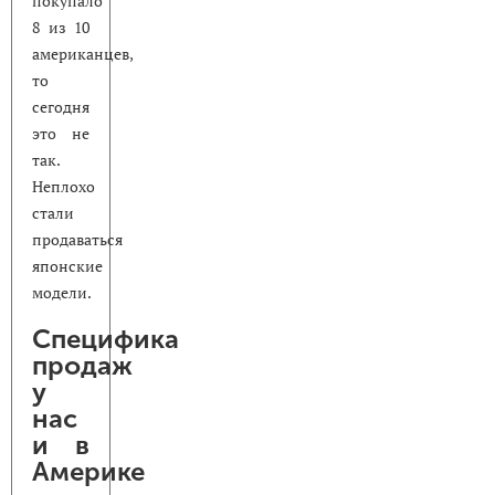
покупало
8 из 10
американцев,
то
сегодня
это не
так.
Неплохо
стали
продаваться
японские
модели.
Специфика
продаж
у
нас
и в
Америке