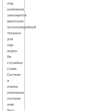
пор
компания
занимается
выпуском
мультимедийной
техники
для
кар-
аудио.
Не
случайно
слово
Системс
в
имени
компании
(полное
имя
Босс