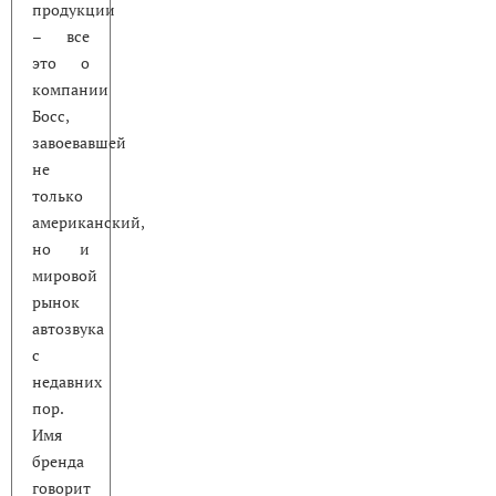
продукции
– все
это о
компании
Босс,
завоевавшей
не
только
американский,
но и
мировой
рынок
автозвука
с
недавних
пор.
Имя
бренда
говорит