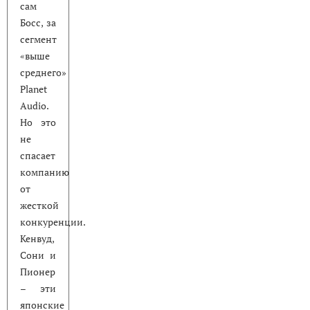
сам
Босс, за
сегмент
«выше
среднего»
Planet
Audio.
Но это
не
спасает
компанию
от
жесткой
конкуренции.
Кенвуд,
Сони и
Пионер
– эти
японские