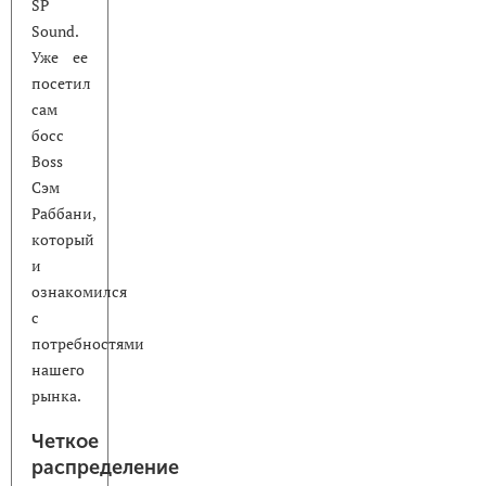
SP
Sound.
Уже ее
посетил
сам
босс
Boss
Сэм
Раббани,
который
и
ознакомился
с
потребностями
нашего
рынка.
Четкое
распределение