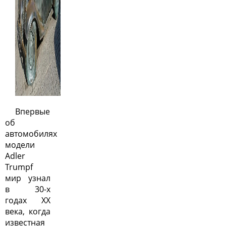
Впервые
об
автомобилях
модели
Adler
Trumpf
мир узнал
в 30-х
годах XX
века, когда
известная