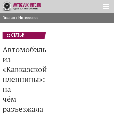
Главная
/
Интересное
СТАТЬИ
Автомобиль
из
«Кавказской
пленницы»:
на
чём
разъезжала