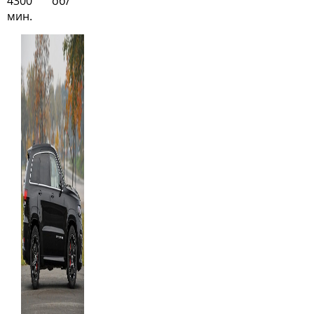
4300 об/
мин.