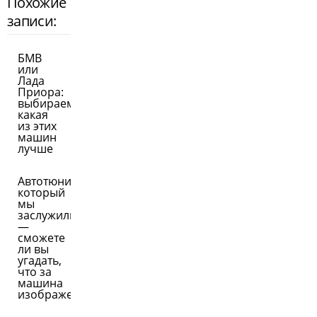
Похожие
записи:
БМВ
или
Лада
Приора:
выбираем,
какая
из этих
машин
лучше
Автотюнинг,
который
мы
заслужили
—
сможете
ли вы
угадать,
что за
машина
изображена