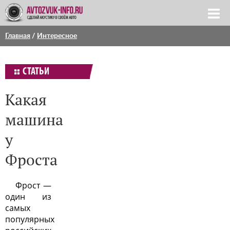
Главная
/
Интересное
СТАТЬИ
Какая
машина
у
Фроста
Фрост —
один из
самых
популярных