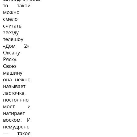
то такой
можно
смело
считать
звезду
телешоу
«Дом 2»,
Оксану
Ряску.
Свою
машину
она нежно
называет
ласточка,
постоянно
моет и
натирает
воском. И
немудрено
— такое