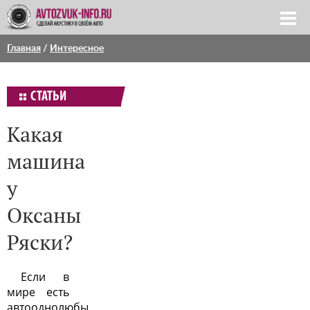
Главная
/
Интересное
СТАТЬИ
Какая
машина
у
Оксаны
Ряски?
Если в
мире есть
автооднолюбы,