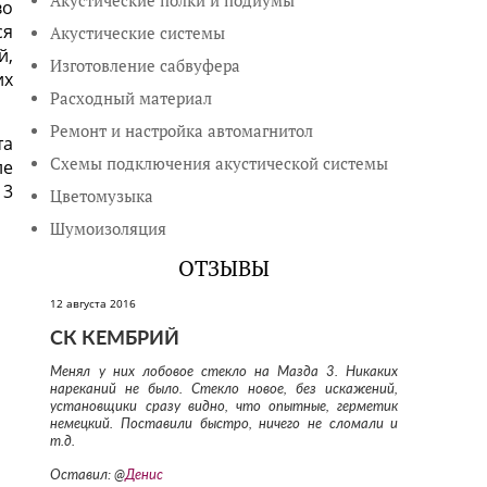
Акустические полки и подиумы
во
ся
Акустические системы
й,
Изготовление сабвуфера
их
Расходный материал
Ремонт и настройка автомагнитол
та
Схемы подключения акустической системы
ле
 3
Цветомузыка
Шумоизоляция
ОТЗЫВЫ
12 августа 2016
СК КЕМБРИЙ
Менял у них лобовое стекло на Мазда 3. Никаких
нареканий не было. Стекло новое, без искажений,
установщики сразу видно, что опытные, герметик
немецкий. Поставили быстро, ничего не сломали и
т.д.
Оставил: @
Денис