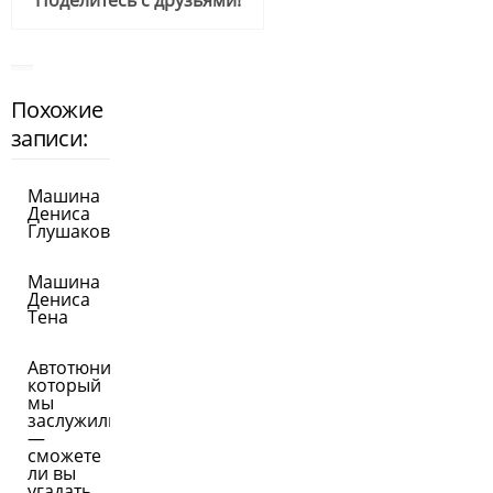
Поделитесь с друзьями!
Похожие
записи:
Машина
Дениса
Глушакова
Машина
Дениса
Тена
Автотюнинг,
который
мы
заслужили
—
сможете
ли вы
угадать,