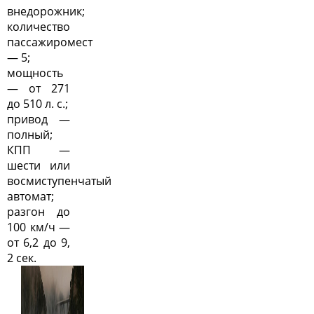
внедорожник;
количество
пассажиромест
— 5;
мощность
— от 271
до 510 л. с.;
привод —
полный;
КПП —
шести или
восмиступенчатый
автомат;
разгон до
100 км/ч —
от 6,2 до 9,
2 сек.