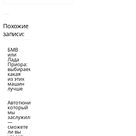
Похожие
записи:
БМВ
или
Лада
Приора:
выбираем,
какая
из этих
машин
лучше
Автотюнинг,
который
мы
заслужили
—
сможете
ли вы