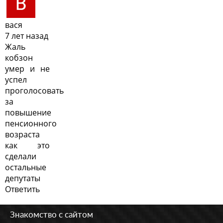
вася
7 лет назад
Жаль
кобзон
умер и не
успел
проголосовать
за
повышение
пенсионного
возраста
как это
сделали
остальные
депутаты
Ответить
Знакомство с сайтом