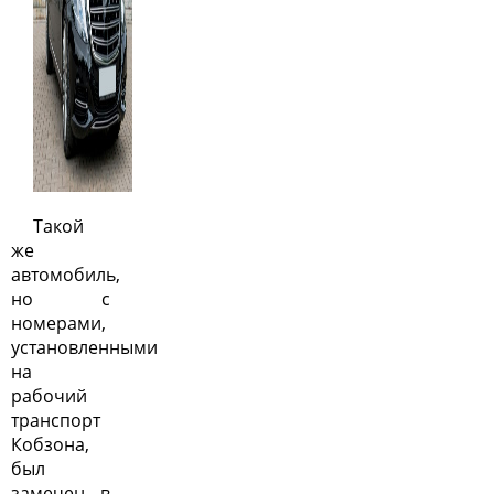
Такой
же
автомобиль,
но с
номерами,
установленными
на
рабочий
транспорт
Кобзона,
был
замечен в