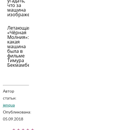
угадать,
что за
машина
изображена
Летающая
«Чёрная
Молния»:
какая
машина
была в
фильме
Тимура
Бекмамбетова?
Автор
статьи:
jenqua
Опубликована:
05.09.2018