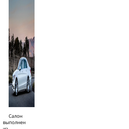
Салон
выполнен
из