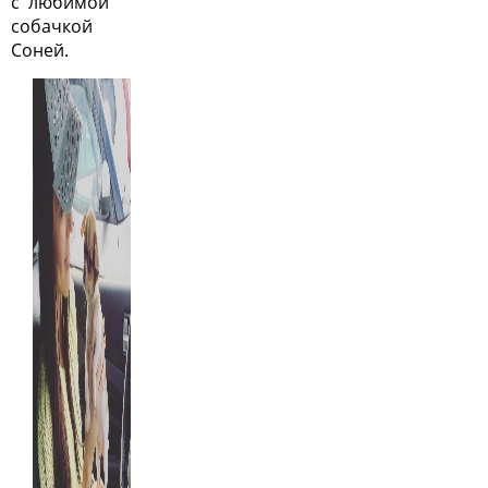
с любимой
собачкой
Соней.