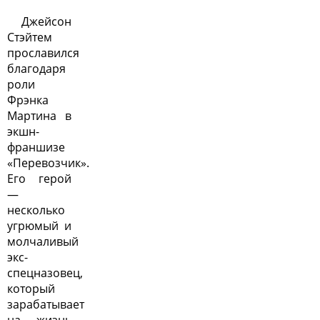
Джейсон
Стэйтем
прославился
благодаря
роли
Фрэнка
Мартина в
экшн-
франшизе
«Перевозчик».
Его герой
—
несколько
угрюмый и
молчаливый
экс-
спецназовец,
который
зарабатывает