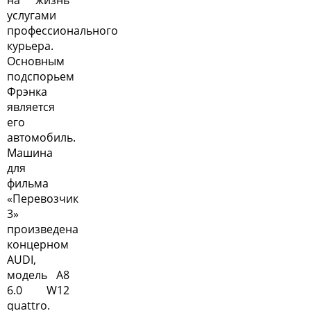
на жизнь
услугами
профессионального
курьера.
Основным
подспорьем
Фрэнка
является
его
автомобиль.
Машина
для
фильма
«Перевозчик
3»
произведена
концерном
AUDI,
модель A8
6.0 W12
quattro.