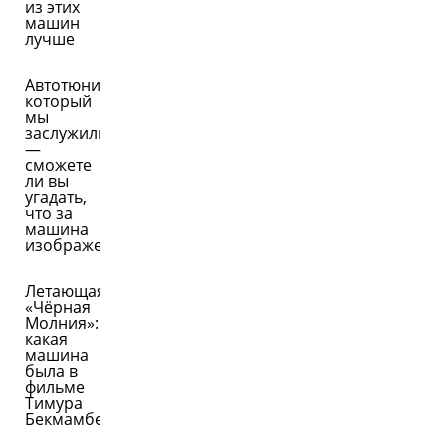
из этих
машин
лучше
Автотюнинг,
который
мы
заслужили
—
сможете
ли вы
угадать,
что за
машина
изображена
Летающая
«Чёрная
Молния»:
какая
машина
была в
фильме
Тимура
Бекмамбетова?