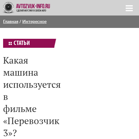
Главная
/
Интересное
СТАТЬИ
Какая
машина
используется
в
фильме
«Перевозчик
3»?