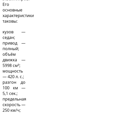
Его
основные
характеристики
таковы:
кузов —
седан;
привод —
полный;
объём
движка —
5998 см³;
мощность
— 420 л. с.;
разгон до
100 км —
5,1 сек.;
предельная
скорость —
250 км/ч;