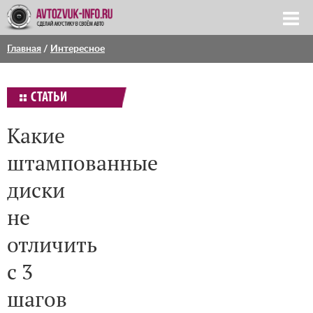
Главная
/
Интересное
СТАТЬИ
Какие
штампованные
диски
не
отличить
с 3
шагов