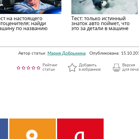
ест на настоящего
Тест: только истинный
втоценителя: найди
знаток авто поймет, что
ашину по названию
это за детали в машине
Автор статьи:
Мария Добрынина
Опубликована: 15.10.20
Рейтинг
Добавить
Версия
статьи
в избранное
для печа