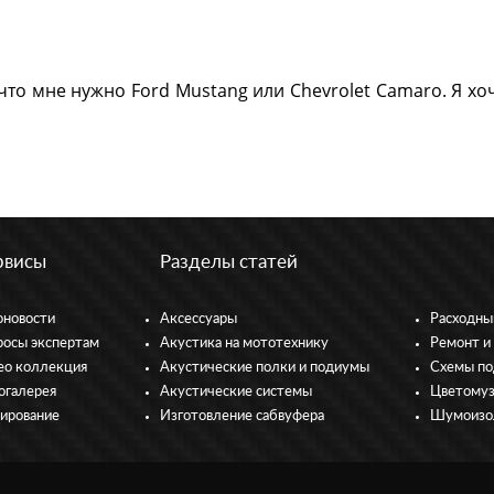
 что мне нужно Ford Mustang или Chevrolet Camaro. Я хо
рвисы
Разделы статей
оновости
Аксессуары
Расходны
росы экспертам
Акустика на мототехнику
Ремонт и
ео коллекция
Акустические полки и подиумы
Схемы по
огалерея
Акустические системы
Цветому
тирование
Изготовление сабвуфера
Шумоизо