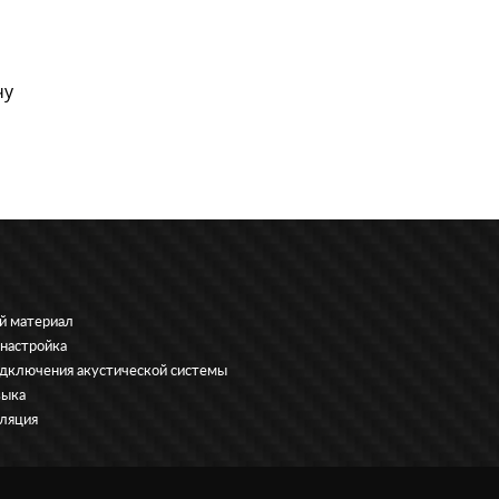
чу
й материал
 настройка
дключения акустической системы
зыка
ляция