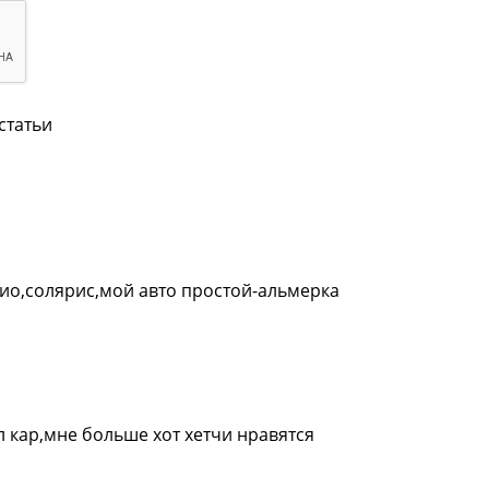
статьи
рио,солярис,мой авто простой-альмерка
 кар,мне больше хот хетчи нравятся