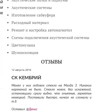
Акустические полки и подиумы
ый
ли
Акустические системы
ле
Изготовление сабвуфера
Расходный материал
Ремонт и настройка автомагнитол
Схемы подключения акустической системы
Цветомузыка
Шумоизоляция
ОТЗЫВЫ
12 августа 2016
СК КЕМБРИЙ
Менял у них лобовое стекло на Мазда 3. Никаких
нареканий не было. Стекло новое, без искажений,
установщики сразу видно, что опытные, герметик
немецкий. Поставили быстро, ничего не сломали и
т.д.
Оставил: @
Денис