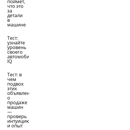
поймет,
что это
за
детали
в
машине
Тест:
узнайте
уровень
своего
автомобильного
IQ
Тест: в
чем
подвох
этих
объявлений
о
продаже
машин
—
проверь
интуицию
и опыт