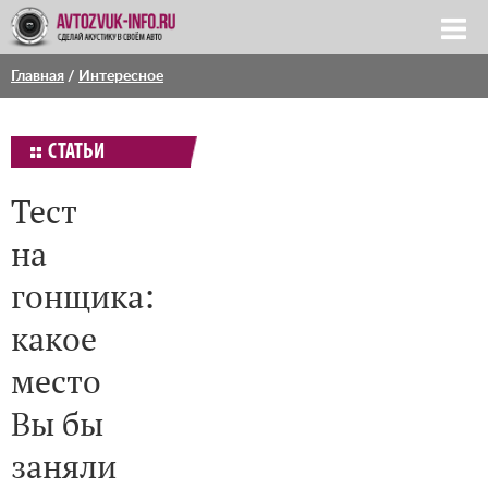
Главная
/
Интересное
СТАТЬИ
Тест
на
гонщика:
какое
место
Вы бы
заняли