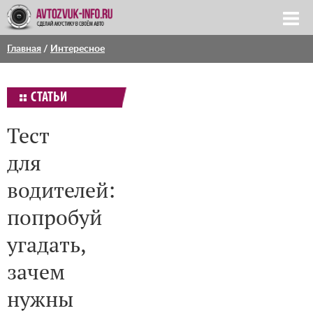
Главная
/
Интересное
СТАТЬИ
Тест
для
водителей:
попробуй
угадать,
зачем
нужны