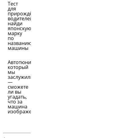
Тест
для
прирождённых
водителей:
найди
японскую
марку
по
названию
машины
Автотюнинг,
который
мы
заслужили
—
сможете
ли вы
угадать,
что за
машина
изображена