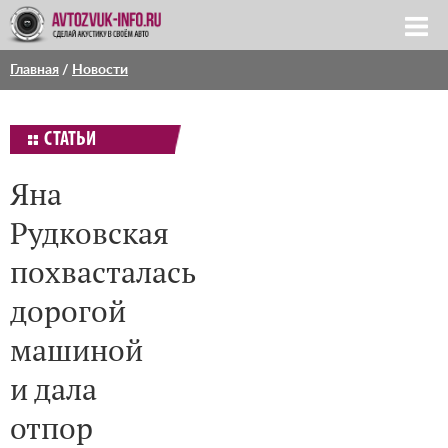
Главная
/
Новости
СТАТЬИ
Яна
Рудковская
похвасталась
дорогой
машиной
и дала
отпор