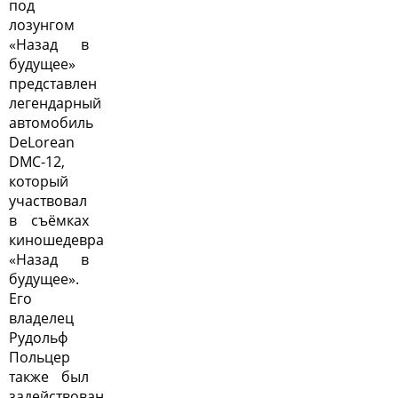
под
лозунгом
«Назад в
будущее»
представлен
легендарный
автомобиль
DeLorean
DMC-12,
который
участвовал
в съёмках
киношедевра
«Назад в
будущее».
Его
владелец
Рудольф
Польцер
также был
задействован