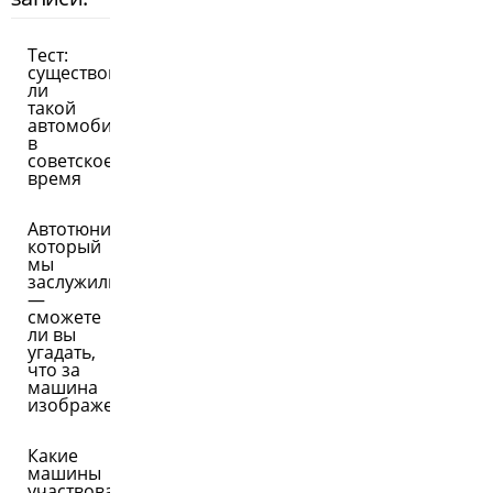
Тест:
существовал
ли
такой
автомобиль
в
советское
время
Автотюнинг,
который
мы
заслужили
—
сможете
ли вы
угадать,
что за
машина
изображена
Какие
машины
участвовали