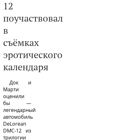
12
поучаствовал
в
съёмках
эротического
календаря
Док и
Марти
оценили
бы —
легендарный
автомобиль
DeLorean
DMC-12 из
трилогии