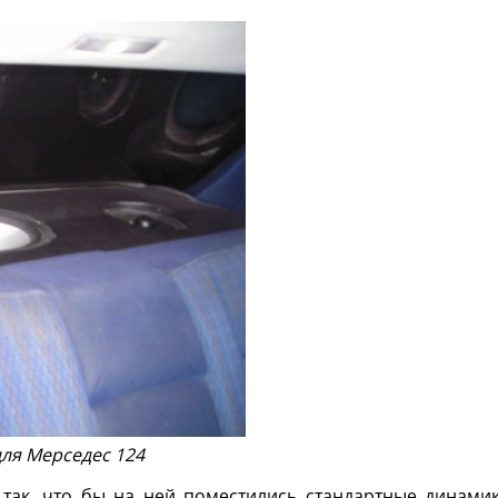
для Мерседес 124
 так, что бы на ней поместились стандартные динами