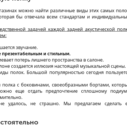
агазинах можно найти различные виды этих самых поло
оторая бы отвечала всем стандартам и индивидуальн
дственной задачей каждой задней акустической пол
ем:
шается звучание.
е презентабельным и стильным.
мевает потерь лишнего пространства в салоне.
алоне создается иллюзия настоящей музыкальной сцены.
иды полок. Большой популярностью сегодня пользует
и полка с боковинами, своеобразными бортами, котор
ожно еще отдать предпочтение сплошному подиум
умительно.
е удалось, не страшно. Мы предлагаем сделать 
остоятельно