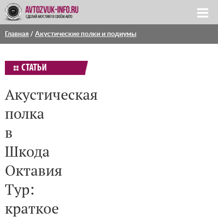
Главная
/
Акустические полки и подиумы
СТАТЬИ
Акустическая
полка
в
Шкода
Октавия
Тур:
краткое