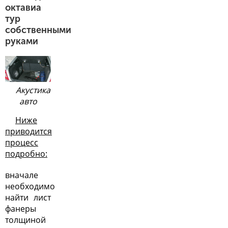
октавиа
тур
собственными
руками
Акустика
авто
Ниже
приводится
процесс
подробно:
вначале
необходимо
найти лист
фанеры
толщиной