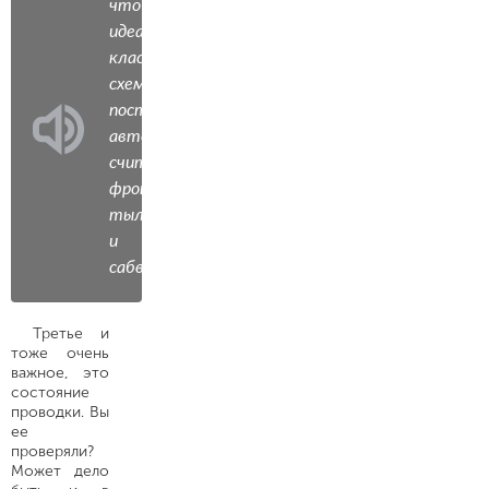
что
идеальной,
классической
схемой
построения
автозвука
считается:
фронт,
тыл
и
сабвуфер.
Третье и
тоже очень
важное, это
состояние
проводки. Вы
ее
проверяли?
Может дело