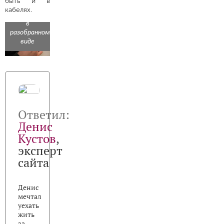
быть и в
кабелях.
Автомагнитола
в
разобранном
виде
Ответил:
Денис
Кустов
,
эксперт
сайта
Денис
мечтал
уехать
жить
за