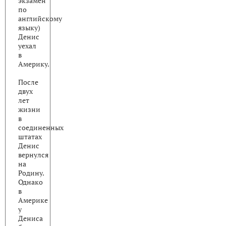
экзамен
по
английскому
языку)
Денис
уехал
в
Америку.
После
двух
лет
жизни
в
соединенных
штатах
Денис
вернулся
на
Родину.
Однако
в
Америке
у
Дениса