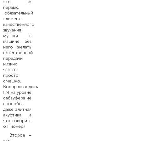
это, во
первых,
обязательный
элемент
качественного
звучания
музыки в
машине. Без
него желать
естественной
передачи
низких
частот
просто
смешно.
Воспроизводить
НЧ на уровне
сабвуфера не
способна
даже элитная
акустика, а
что говорить
о Пионер?
Второе –
это