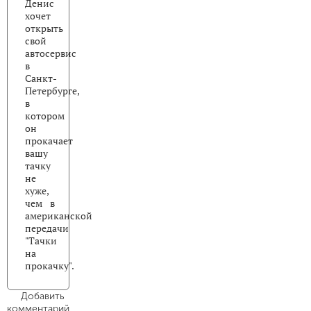
Денис
хочет
открыть
свой
автосервис
в
Санкт-
Петербурге,
в
котором
он
прокачает
вашу
тачку
не
хуже,
чем в
американской
передачи
"Тачки
на
прокачку".
Добавить
комментарий