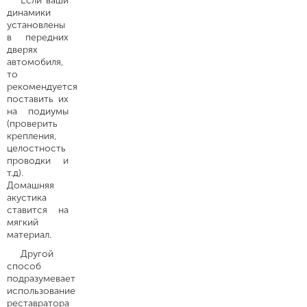
Если ваши
динамики
установлены
в передних
дверях
автомобиля,
то
рекомендуется
поставить их
на подиумы
(проверить
крепления,
целостность
проводки и
т.д).
Домашняя
акустика
ставится на
мягкий
материал.
Другой
способ
подразумевает
использование
реставратора