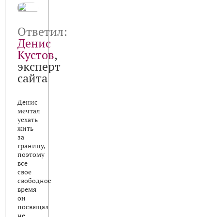
Ответил:
Денис
Кустов
,
эксперт
сайта
Денис
мечтал
уехать
жить
за
границу,
поэтому
все
свое
свободное
время
он
посвящал
не