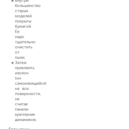
Внутри
большинство
старых
моделей
покрыты
бумагой.
Ее
надо
тщательно
очистить
от
пыли;
Затем
приклеить
изолон
(он
самоклеящийся)
на все
поверхности,
не
считая
панели
крепления
динамиков.