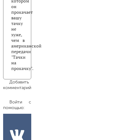
котором
он
прокачает
вашу
тачку
не
хуже,
чем в
американской
передачи
"Тачки
на
прокачку".
Добавить
комментарий
Войти с
помощью: