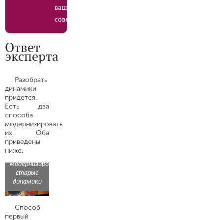
ваши
советы?
Ответ
эксперта
Разобрать
динамики
придется.
Есть два
способа
модернизировать
их. Оба
приведены
ниже.
Как
модернизировать
старые
динамики
Способ
первый