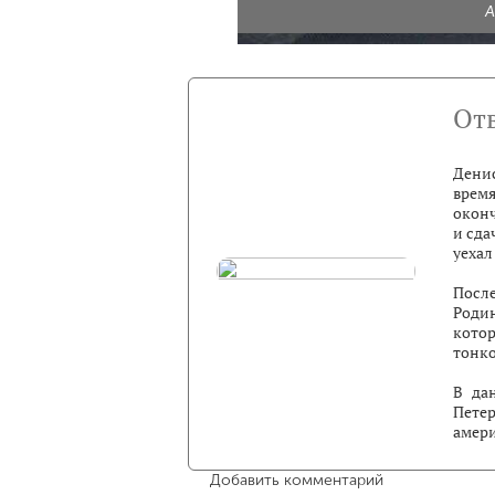
А
От
Денис
врем
окон
и сда
уехал
Посл
Роди
котор
тонко
В да
Пете
амери
Добавить комментарий