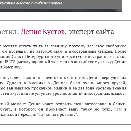
кустика вместе с конденсатором
ветил:
Денис Кустов
, эксперт сайта
 мечтал уехать жить за границу, поэтому все свое свободное
я он посвящал не автомобилям, а иностранным языкам. После
чания Санкт-Петербургского университета иностранных языков
чи IELTS (международный экзамен по английскому языку) Денис
 в Америку.
е двух лет жизни в соединенных штатах Денис вернулся на
ну. Однако в Америке у Дениса было очень много друзей,
ые занимались прокачкой машин и за два года уровень знания
стей акустики не уступает уровню знаний иностранных языков.
нный момент Денис хочет открыть свой автосервис в Санкт-
рбурге, в котором он прокачает вашу тачку не хуже, чем в
канской передачи "Тачки на прокачку".