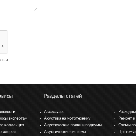
атьи
рвисы
Разделы статей
оновости
Аксессуары
Расходны
росы экспертам
Акустика на мототехнику
Ремонт и
ео коллекция
Акустические полки и подиумы
Схемы по
огалерея
Акустические системы
Цветому