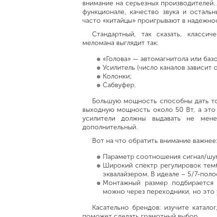
внимание на серьезных производителей. 
функционале, качество звука и осталь
часто «китайцы» проигрывают в надежнос
Стандартный, так сказать, класси
меломана выглядит так:
«Голова» — автомагнитола или ба
Усилитель (число каналов зависит о
Колонки;
Сабвуфер.
Большую мощность способны дать то
выходную мощность около 50 Вт, а это 
усилители должны выдавать не мене
дополнительный.
Вот на что обратить внимание важнее
Параметр соотношения сигнал/шум
Широкий спектр регулировок темб
эквалайзером. В идеале – 5/7-поло
Монтажный размер подбирается 
можно через переходники, но это у
Касательно брендов: изучите катал
поможет сделать грамотный выбор.