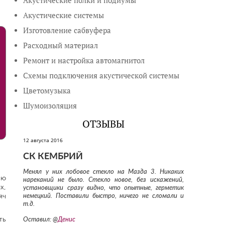
Акустические полки и подиумы
Акустические системы
Изготовление сабвуфера
Расходный материал
Ремонт и настройка автомагнитол
Схемы подключения акустической системы
Цветомузыка
Шумоизоляция
ОТЗЫВЫ
12 августа 2016
СК КЕМБРИЙ
Менял у них лобовое стекло на Мазда 3. Никаких
ью
нареканий не было. Стекло новое, без искажений,
х,
установщики сразу видно, что опытные, герметик
яч
немецкий. Поставили быстро, ничего не сломали и
т.д.
ть
Оставил: @
Денис