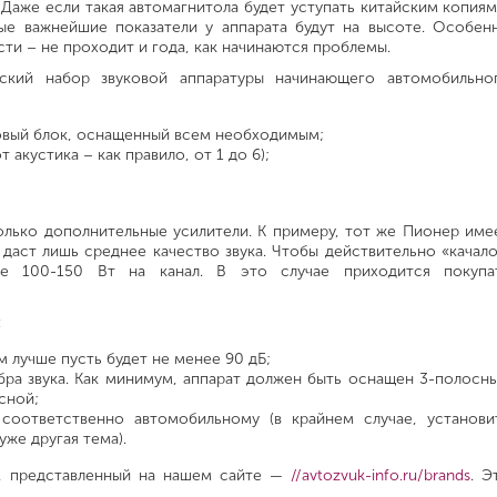
Даже если такая автомагнитола будет уступать китайским копиям
ные важнейшие показатели у аппарата будут на высоте. Особен
ти – не проходит и года, как начинаются проблемы.
ческий набор звуковой аппаратуры начинающего автомобильно
зовый блок, оснащенный всем необходимым;
т акустика – как правило, от 1 до 6);
лько дополнительные усилители. К примеру, тот же Пионер име
даст лишь среднее качество звука. Чтобы действительно «качало
е 100-150 Вт на канал. В это случае приходится покупа
:
 лучше пусть будет не менее 90 дБ;
ра звука. Как минимум, аппарат должен быть оснащен 3-полосн
сной;
соответственно автомобильному (в крайнем случае, установи
же другая тема).
ог, представленный на нашем сайте —
//avtozvuk-info.ru/brands
. Э