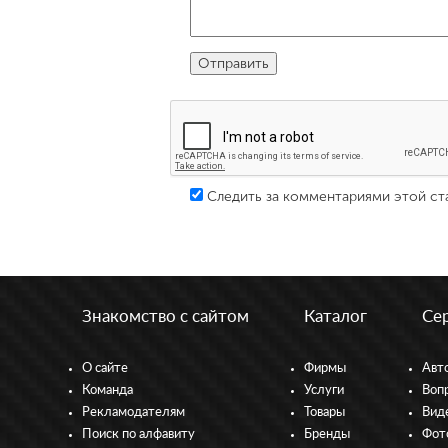
Следить за комментариями этой ст
Знакомство с сайтом
Каталог
Се
О сайте
Фирмы
Авт
Команда
Услуги
Воп
Рекламодателям
Товары
Вид
Поиск по алфавиту
Бренды
Фот