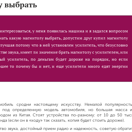
у выбрать
оинтересоваться, у меня появилась машина и я задался вопросом
знать какую магнитолу выбрать, допустим друг купил магнитолу
а лучшая потому что в ней установлен усилитель, что безусловно
стве звука, имеет ли значение брать магнитолу с усилителем, или
ый усилитель, по деньгам будет дороже на порядок, но если
ошее то почему бы и нет, и еще усилители много едят энергии
омобиль сродни настоящему искусству. Немалой популярност
ы под определенную модель автомобиля, но большая масса и
родом из Китая. Стоят устройства по-разному: от 10 до 50 тыс
енда (если он в «ходу» так сказать, копия будет стоить дороже).
тво звука, достойный прием радио и надежность, советую обрати