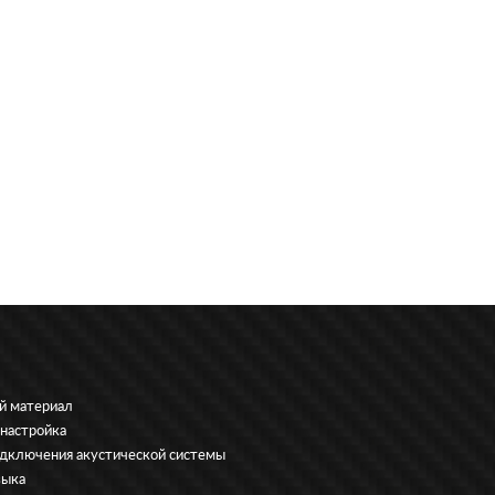
й материал
 настройка
дключения акустической системы
зыка