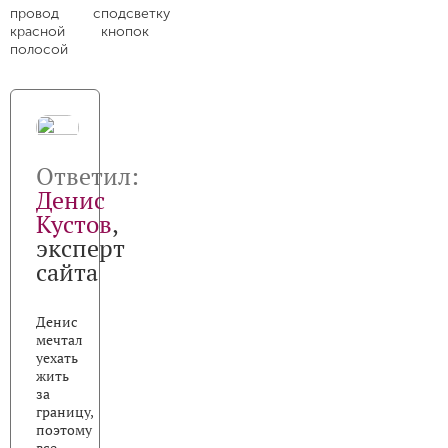
провод с
подсветку
красной
кнопок
полосой
Ответил:
Денис
Кустов
,
эксперт
сайта
Денис
мечтал
уехать
жить
за
границу,
поэтому