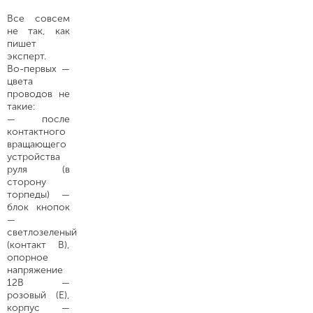
Все совсем
не так, как
пишет
эксперт.
Во-первых —
цвета
проводов не
такие:
— после
контактного
вращающего
устройства
руля (в
сторону
торпеды) —
блок кнопок
—
светлозеленый
(контакт В),
опорное
напряжение
12В —
розовый (Е),
корпус —