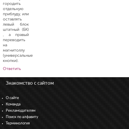
городить
отдельную
приблуду, или
оставлять
левый блок
штатный (БК)
, а правый
переводить
на
магнитоллу
(универсальные
кнопки).
Ответить
Знакомство с сайтом
О сайте
Команда
Рекламодателям
Поиск по алфавиту
Терминология