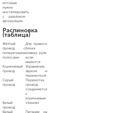
которые
нужно
инсталлировать
с разъёмом
автомобиля.
Распиновка
(таблица)
Жёлтый
Для правого
провод с
блока
поперечными
клавиш руля,
полосами
если
имеются
Коричневый
Управление
провод
звуком и
перемоткой
Серый
Перемотка,
провод
провод
соединяется
с
коричневым
Белый
«Земля»
провод
Белый
Питание на