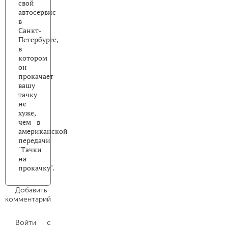
свой
автосервис
в
Санкт-
Петербурге,
в
котором
он
прокачает
вашу
тачку
не
хуже,
чем в
американской
передачи
"Тачки
на
прокачку".
Добавить
комментарий
Войти с