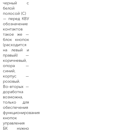
черный с
белой
полосой (С)
— перед КВУ
обозначение
контактов
такое же —
блок кнопок
(расходится
на левый и
правый) —
коричневый,
опора —
синий,
корпус —
розовый.
Во-вторых —
доработка
возможна,
только для
обеспечения
функционирования
кнопок
управления
БК нужно