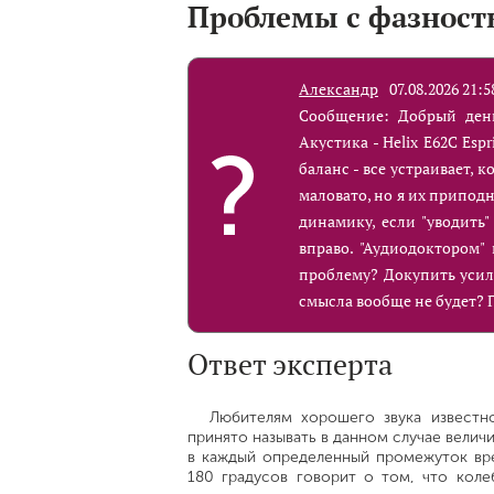
Проблемы с фазност
Александр
07.08.2026 21:5
Сообщение: Добрый день
Акустика - Helix E62C Esp
баланс - все устраивает, 
маловато, но я их припод
динамику, если "уводить"
вправо. "Аудиодоктором"
проблему? Докупить усил
смысла вообще не будет? 
Ответ эксперта
Любителям хорошего звука известно
принято называть в данном случае велич
в каждый определенный промежуток вре
180 градусов говорит о том, что кол