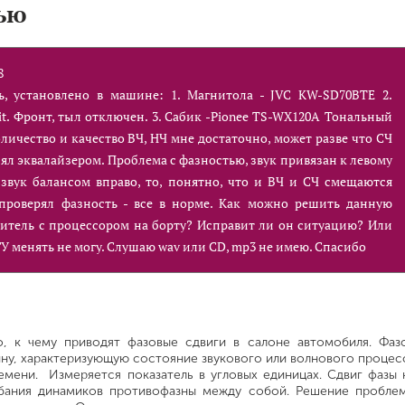
ью
8
, установлено в машине: 1. Магнитола - JVC KW-SD70BTE 2.
rit. Фронт, тыл отключен. 3. Сабик -Pionee TS-WX120A Тональный
количество и качество ВЧ, НЧ мне достаточно, может разве что СЧ
нял эквалайзером. Проблема с фазностью, звук привязан к левому
 звук балансом вправо, то, понятно, что и ВЧ и СЧ смещаются
 проверял фазность - все в норме. Как можно решить данную
итель с процессором на борту? Исправит ли он ситуацию? Или
ГУ менять не могу. Слушаю wav или CD, mp3 не имею. Спасибо
, к чему приводят фазовые сдвиги в салоне автомобиля. Фаз
ину, характеризующую состояние звукового или волнового процес
мени. Измеряется показатель в угловых единицах. Сдвиг фазы 
ебания динамиков противофазны между собой. Решение пробле