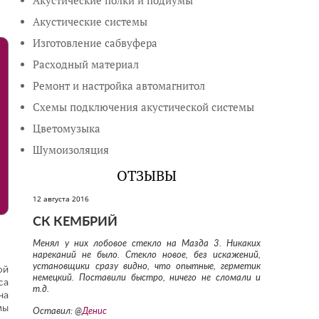
Акустические полки и подиумы
Акустические системы
Изготовление сабвуфера
Расходный материал
Ремонт и настройка автомагнитол
Схемы подключения акустической системы
Цветомузыка
Шумоизоляция
ОТЗЫВЫ
12 августа 2016
СК КЕМБРИЙ
Менял у них лобовое стекло на Мазда 3. Никаких
нареканий не было. Стекло новое, без искажений,
установщики сразу видно, что опытные, герметик
ой
немецкий. Поставили быстро, ничего не сломали и
са
т.д.
на
мы
Оставил: @
Денис