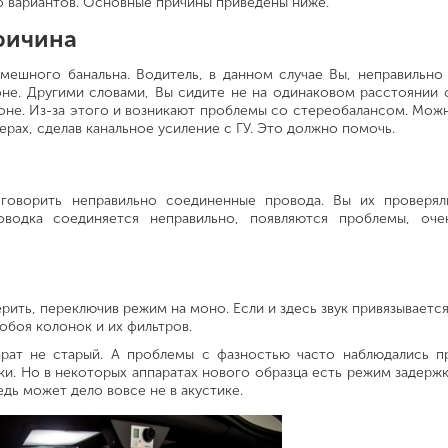
о вариантов. Основные причины приведены ниже.
причина
мешного банальна. Водитель, в данном случае Вы, неправильно 
лоне. Другими словами, Вы сидите не на одинаковом расстоянии 
оне. Из-за этого и возникают проблемы со стереобалансом. Мож
ерах, сделав канальное усиление с ГУ. Это должно помочь.
говорить неправильно соединенные провода. Вы их проверял
оводка соединяется неправильно, появляются проблемы, оче
ить, переключив режим на моно. Если и здесь звук привязывается
обоя колонок и их фильтров.
парат не старый. А проблемы с фазностью часто наблюдались п
и. Но в некоторых аппаратах нового образца есть режим задержк
дь может дело вовсе не в акустике.