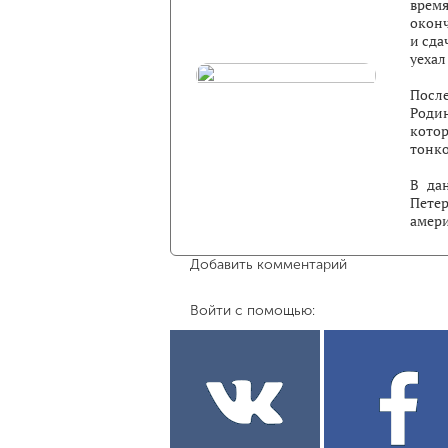
врем
окон
и сда
уехал
Посл
Роди
котор
тонко
В да
Пете
амери
Добавить комментарий
Войти с помощью: