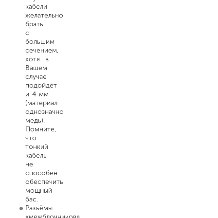
кабели
желательно
брать
с
большим
сечением,
хотя в
Вашем
случае
подойдёт
и 4 мм
(материал
однозначно
медь).
Помните,
что
тонкий
кабель
не
способен
обеспечить
мощный
бас.
Разъёмы
«межблочников»