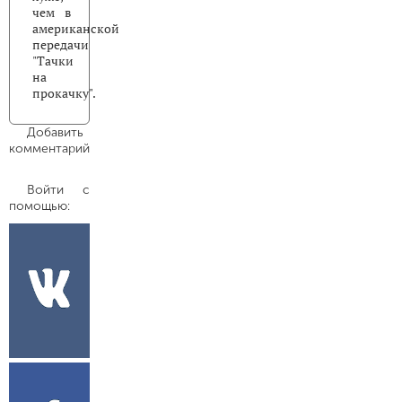
чем в
американской
передачи
"Тачки
на
прокачку".
Добавить
комментарий
Войти с
помощью: