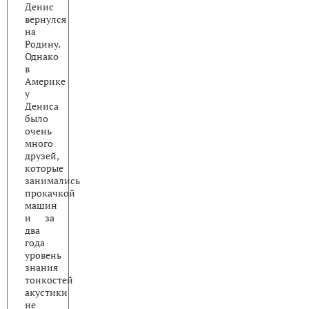
Денис
вернулся
на
Родину.
Однако
в
Америке
у
Дениса
было
очень
много
друзей,
которые
занимались
прокачкой
машин
и за
два
года
уровень
знания
тонкостей
акустики
не