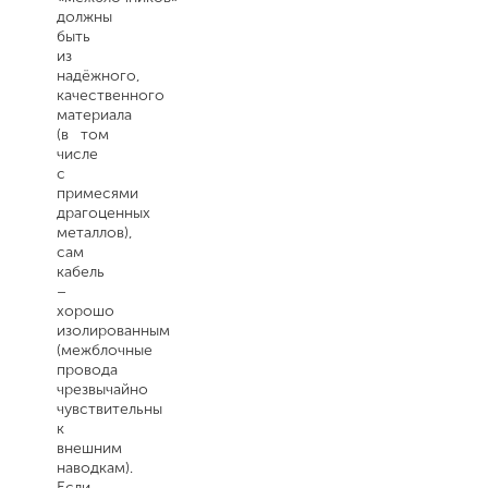
должны
быть
из
надёжного,
качественного
материала
(в том
числе
с
примесями
драгоценных
металлов),
сам
кабель
–
хорошо
изолированным
(межблочные
провода
чрезвычайно
чувствительны
к
внешним
наводкам).
Если