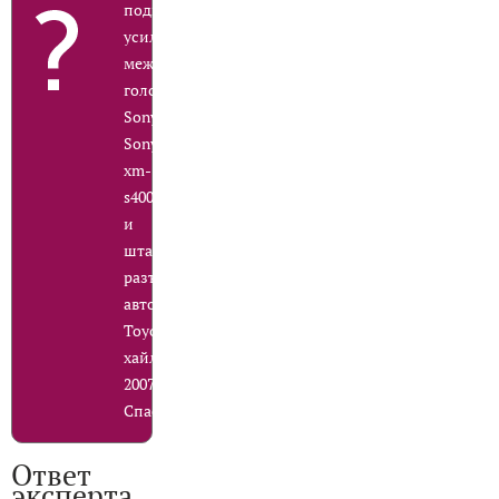
подключения
усилителя
между
головой
Sony,усилителем
Sony
xm-
s400d
и
штатными
разъёмами
авто
Toyota
хайлендр
2007г
Спасибо
Ответ
эксперта