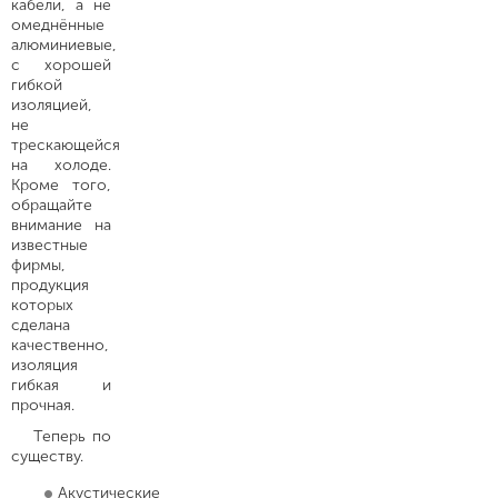
кабели, а не
омеднённые
алюминиевые,
с хорошей
гибкой
изоляцией,
не
трескающейся
на холоде.
Кроме того,
обращайте
внимание на
известные
фирмы,
продукция
которых
сделана
качественно,
изоляция
гибкая и
прочная.
Теперь по
существу.
Акустические