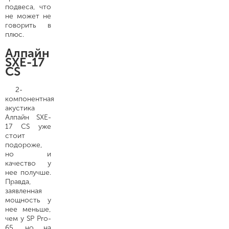
подвеса, что
не может не
говорить в
плюс.
Алпайн
SXE-17
CS
2-
компонентная
акустика
Алпайн SXE-
17 CS уже
стоит
подороже,
но и
качество у
нее получше.
Правда,
заявленная
мощность у
нее меньше,
чем у SP Pro-
65, но на