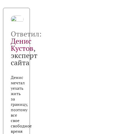
Ответил:
Денис
Кустов
,
эксперт
сайта
Денис
мечтал
уехать
жить
за
границу,
поэтому
все
свое
свободное
время