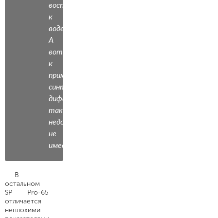
восприимчивого
к
воде.
А
вот,
к
примеру,
синтетический
диффузор
такой
недостаток
не
имеет.
В
остальном
SP Pro-65
отличается
неплохими