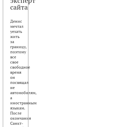
эксперт
сайта
Денис
мечтал
уехать
жить
за
границу,
поэтому
все
свое
свободное
время
он
посвящал
не
автомобилям,
а
иностранным
языкам.
После
окончания
Санкт-