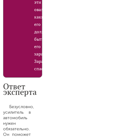
эти
овалы,
какие
его
должны
быть
его
характеристики.
Заранее
спасибо
Ответ
эксперта
Безусловно,
усилитель в
автомобиль
нужен
обязательно.
Он поможет