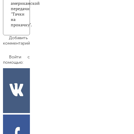
американской
передачи
"Тачки
на
прокачку".
Добавить
комментарий
Войти с
помощью: