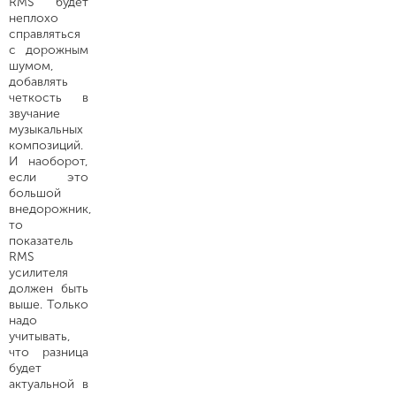
RMS будет
неплохо
справляться
с дорожным
шумом,
добавлять
четкость в
звучание
музыкальных
композиций.
И наоборот,
если это
большой
внедорожник,
то
показатель
RMS
усилителя
должен быть
выше. Только
надо
учитывать,
что разница
будет
актуальной в