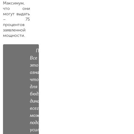
Максимум,
что они
могут выдать
– 75
процентов
заявленной
мощности.
Примечание.
Все
это
означает,
что
для
бюджетных
динамиков
всегда
можно
подобрать
усилитель