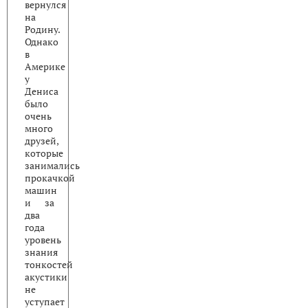
вернулся
на
Родину.
Однако
в
Америке
у
Дениса
было
очень
много
друзей,
которые
занимались
прокачкой
машин
и за
два
года
уровень
знания
тонкостей
акустики
не
уступает