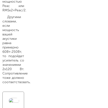
мощностью
Peac или
RMSх2=Peac/2.
Другими
словами,
если
мощность
вашей
акустики
равна
примерно
60Вт-250Вт,
то подойдет
усилитель со
значениями
2х120 Вт.
Сопротивление
тоже должно
соответствовать.