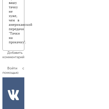
вашу
тачку
не
хуже,
чем в
американской
передачи
"Тачки
на
прокачку".
Добавить
комментарий
Войти с
помощью: