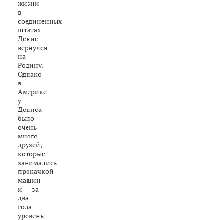
жизни
в
соединенных
штатах
Денис
вернулся
на
Родину.
Однако
в
Америке
у
Дениса
было
очень
много
друзей,
которые
занимались
прокачкой
машин
и за
два
года
уровень