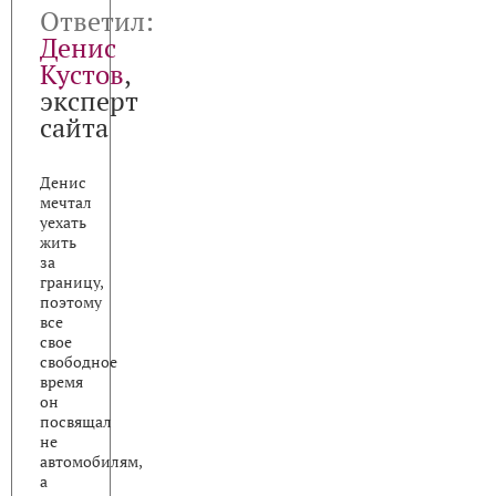
Ответил:
Денис
Кустов
,
эксперт
сайта
Денис
мечтал
уехать
жить
за
границу,
поэтому
все
свое
свободное
время
он
посвящал
не
автомобилям,
а