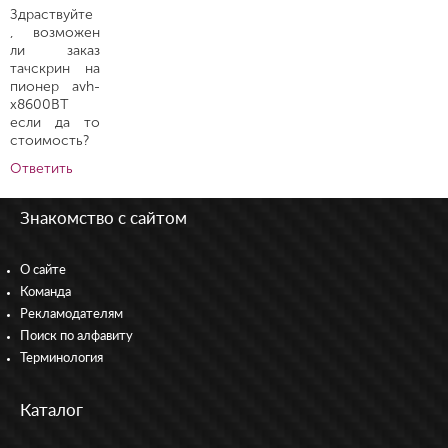
Здраствуйте
, возможен
ли заказ
тачскрин на
пионер avh-
x8600BT
если да то
стоимость?
Ответить
Знакомство с сайтом
О сайте
Команда
Рекламодателям
Поиск по алфавиту
Терминология
Каталог