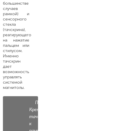
большинстве
случаев
рамкой) и
сенсорного
стекла
(тачскрина),
реагирующего
на нажатие
пальцем или
стилусом.
Именно
тачскрин
дает
возможность
управлять
системой
магнитолы.
Примечание.
Крепление
тачскрина
к
рамке