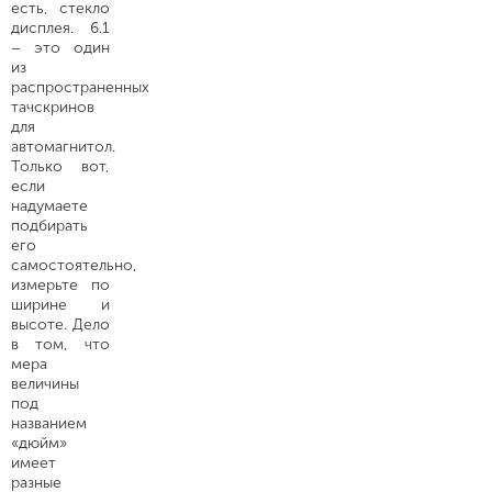
есть, стекло
дисплея. 6.1
– это один
из
распространенных
тачскринов
для
автомагнитол.
Только вот,
если
надумаете
подбирать
его
самостоятельно,
измерьте по
ширине и
высоте. Дело
в том, что
мера
величины
под
названием
«дюйм»
имеет
разные