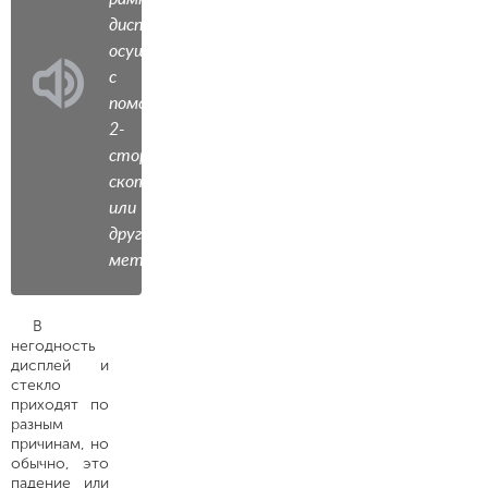
дисплея
осуществляется
с
помощью
2-
стороннего
скотча
или
другим
методом.
В
негодность
дисплей и
стекло
приходят по
разным
причинам, но
обычно, это
падение или