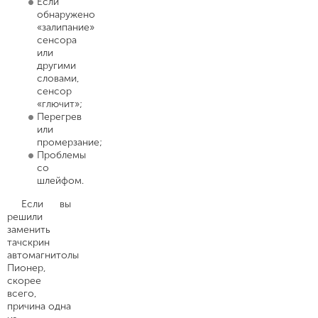
Если
обнаружено
«залипание»
сенсора
или
другими
словами,
сенсор
«глючит»;
Перегрев
или
промерзание;
Проблемы
со
шлейфом.
Если вы
решили
заменить
тачскрин
автомагнитолы
Пионер,
скорее
всего,
причина одна