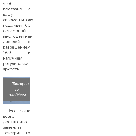
чтобы
поставил. На
вашу
автомагнитолу
подойдет 6.1
сенсорный
многоцветный
дисплей с
разрешением
16:9 и
наличием
регулировки
яркости.
Тачскрин
со
шлейфом
Но чаще
всего
достаточно
заменить
тачскрин, то