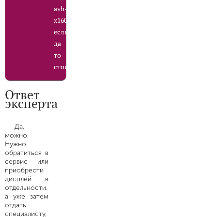
avh-
x1600dvd
если
да
то
стоимость?
Ответ
эксперта
Да,
можно.
Нужно
обратиться в
сервис или
приобрести
дисплей в
отдельности,
а уже затем
отдать
специалисту,