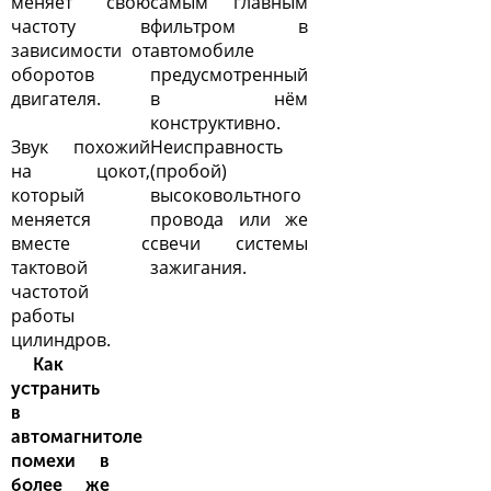
меняет свою
самым главным
частоту в
фильтром в
зависимости от
автомобиле
оборотов
предусмотренный
двигателя.
в нём
конструктивно.
Звук похожий
Неисправность
на цокот,
(пробой)
который
высоковольтного
меняется
провода или же
вместе с
свечи системы
тактовой
зажигания.
частотой
работы
цилиндров.
Как
устранить
в
автомагнитоле
помехи в
более же