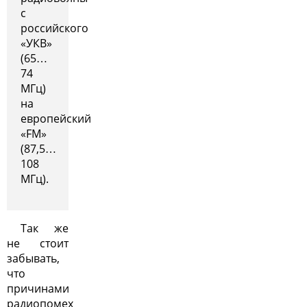
с
российского
«УКВ»
(65…
74
МГц)
на
европейский
«FM»
(87,5…
108
МГц).
Так же
не стоит
забывать,
что
причинами
радиопомех