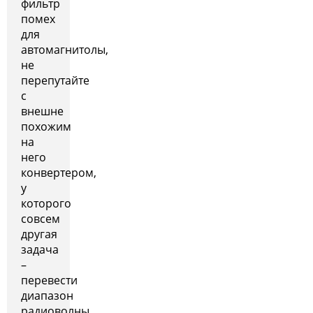
фильтр
помех
для
автомагнитолы,
не
перепутайте
с
внешне
похожим
на
него
конвертером,
у
которого
совсем
другая
задача
–
перевести
диапазон
радиоволны