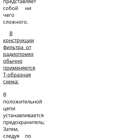
представляет
собой ни
чего
сложного.
В
конструкции
фильтра от
радиопомех
обычно
применяется
Т-образная
схема:
В
положительной
цепи
устанавливается
предохранитель;
Затем,
следуя по