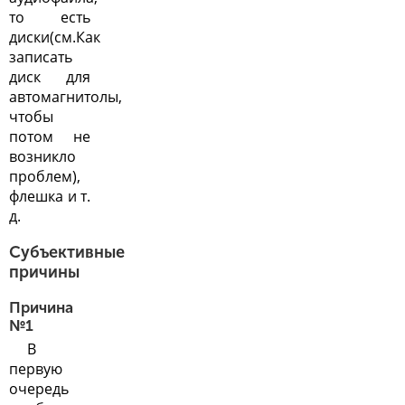
то есть
диски(см.
Как
записать
диск для
автомагнитолы,
чтобы
потом не
возникло
проблем
),
флешка и т.
д.
Субъективные
причины
Причина
№1
В
первую
очередь