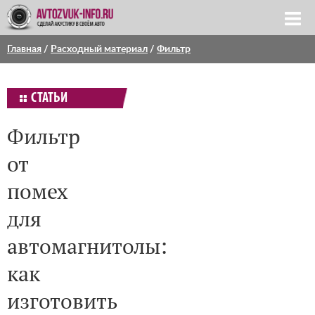
Главная
/
Расходный материал
/
Фильтр
СТАТЬИ
Фильтр
от
помех
для
автомагнитолы:
как
изготовить