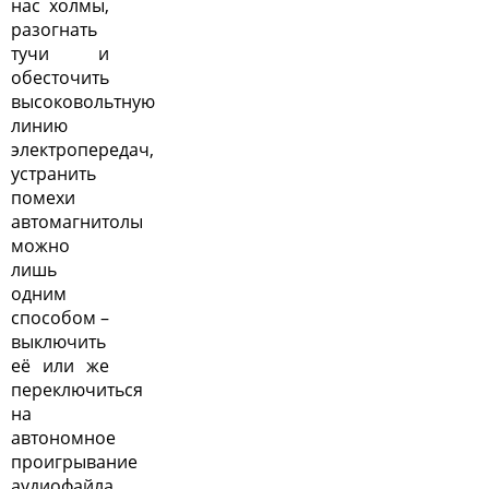
нас холмы,
разогнать
тучи и
обесточить
высоковольтную
линию
электропередач,
устранить
помехи
автомагнитолы
можно
лишь
одним
способом –
выключить
её или же
переключиться
на
автономное
проигрывание
аудиофайла,