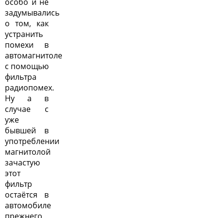
особо и не
задумывались
о том, как
устранить
помехи в
автомагнитоле
с помощью
фильтра
радиопомех.
Ну а в
случае с
уже
бывшей в
употреблении
магнитолой
зачастую
этот
фильтр
остаётся в
автомобиле
прежнего