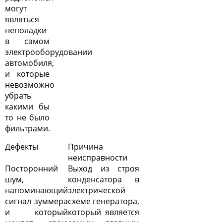
могут
являться
неполадки
в самом
электрооборудовании
автомобиля,
и которые
невозможно
убрать
какими бы
то не было
фильтрами.
Дефекты
Причина
неисправности
Посторонний
Выход из строя
шум,
конденсатора в
напоминающий
электрической
сигнал зуммера
схеме генератора,
и который
который является