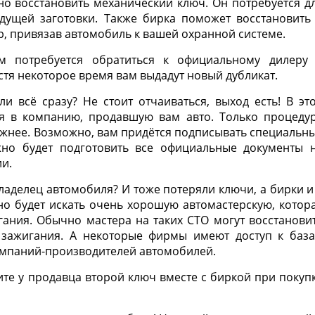
о восстановить механический ключ. Он потребуется д
удущей заготовки. Также бирка поможет восстановить
 привязав автомобиль к вашей охранной системе.
ам потребуется обратиться к официальному дилеру
стя некоторое время вам выдадут новый дубликат.
ли всё сразу? Не стоит отчаиваться, выход есть! В эт
я в компанию, продавшую вам авто. Только процеду
ожнее. Возможно, вам придётся подписывать специальн
жно будет подготовить все официальные документы 
ии.
владелец автомобиля? И тоже потеряли ключи, а бирки и
но будет искать очень хорошую автомастерскую, котор
гания. Обычно мастера на таких СТО могут восстанови
 зажигания. А некоторые фирмы имеют доступ к баз
омпаний-производителей автомобилей.
ите у продавца второй ключ вместе с биркой при покуп