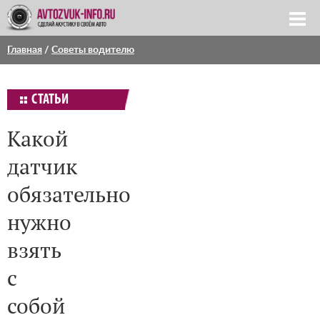
Главная
/
Советы водителю
СТАТЬИ
Какой
датчик
обязательно
нужно
взять
с
собой