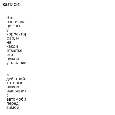
записи:
Что
означают
цифры
у
корректора
фар, и
на
какой
отметке
его
нужно
устанавливать
5
действий,
которые
нужно
выполнить
с
автомобилем
перед
зимой