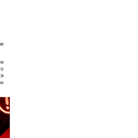
ве
ее
го
ся
ок