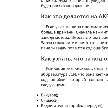
ошибки. Нужно записать увиденны
будет рассказано дальше.
Как это делается на А
Если у вас машина с автоматиче
больше времени. Сначала нажмите 
заводя мотора. Вместе с этим пер
Затем выключите и опять включите 
панели задач появится код ошибки
Как узнать, что за код
Выполнив все описанные выше д
аббревиатура ECN, что означает «e
код ошибки, который состоит 
следующими:
B (кузов);
C (шасси);
P (двигатель и коробка передач);