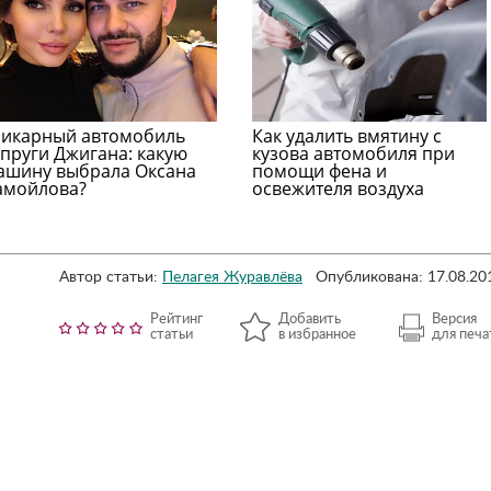
икарный автомобиль
Как удалить вмятину с
упруги Джигана: какую
кузова автомобиля при
ашину выбрала Оксана
помощи фена и
амойлова?
освежителя воздуха
Автор статьи:
Пелагея Журавлёва
Опубликована: 17.08.20
Рейтинг
Добавить
Версия
статьи
в избранное
для печа