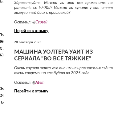
ь,
Здравствуйте! Можно ли это все применить на
panasonic cn-lr700d? Можно ли купить у вас юттт
загрузочный диск с прошивкой?
Оставил: @
Сергей
Перейти к отзыву
ть
не
20 сентября 2023
e.
МАШИНА УОЛТЕРА УАЙТ ИЗ
на
СЕРИАЛА "ВО ВСЕ ТЯЖКИЕ"
Очень крутая тачка чем она им не нравится выглядит
очень современно как будто из 2025 года
Оставил: @
Atem
сь
Перейти к отзыву
ся
ть