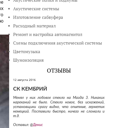
Акустические полки и подиумы
ее
ых
Акустические системы
го
Изготовление сабвуфера
ую
Расходный материал
Ремонт и настройка автомагнитол
Схемы подключения акустической системы
Цветомузыка
Шумоизоляция
ОТЗЫВЫ
12 августа 2016
СК КЕМБРИЙ
Менял у них лобовое стекло на Мазда 3. Никаких
нареканий не было. Стекло новое, без искажений,
установщики сразу видно, что опытные, герметик
немецкий. Поставили быстро, ничего не сломали и
т.д.
Оставил: @
Денис