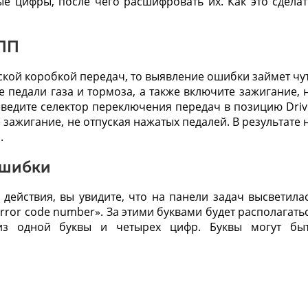
е цифры, после чего расшифровать их. Как это сделат
КПП
ской коробкой передач, то выявление ошибки займет чу
педали газа и тормоза, а также включите зажигание, 
еведите селектор переключения передач в позицию Driv
зажигание, не отпуская нажатых педалей. В результате 
.
 ошибки
ействия, вы увидите, что на панели задач высветила
rror code number». За этими буквами будет располагать
из одной буквы и четырех цифр. Буквы могут бы