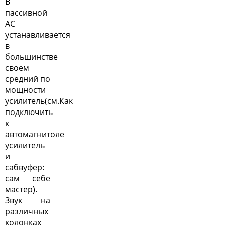
В
пассивной
АС
устанавливается
в
большинстве
своем
средний по
мощности
усилитель(см.
Как
подключить
к
автомагнитоле
усилитель
и
сабвуфер:
сам себе
мастер
).
Звук на
различных
колонках