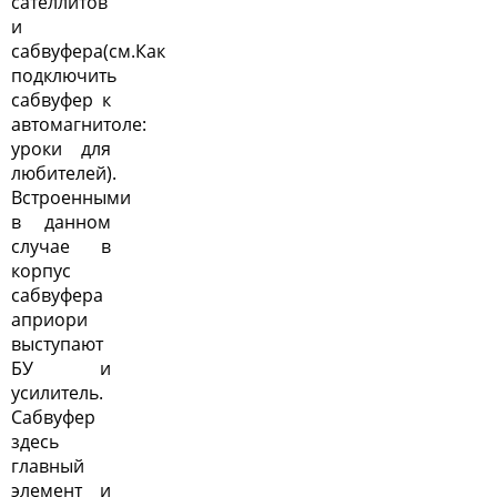
сателлитов
и
сабвуфера(см.
Как
подключить
сабвуфер к
автомагнитоле:
уроки для
любителей
).
Встроенными
в данном
случае в
корпус
сабвуфера
априори
выступают
БУ и
усилитель.
Сабвуфер
здесь
главный
элемент и