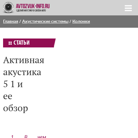
Главная
/
Акустические системы
/
Колонки
СТАТЬИ
Активная
акустика
5 1 и
ее
обзор
1
В чем