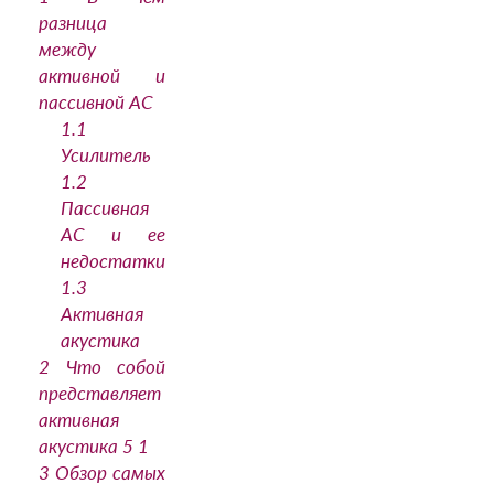
разница
между
активной и
пассивной АС
1.1
Усилитель
1.2
Пассивная
АС и ее
недостатки
1.3
Активная
акустика
2
Что собой
представляет
активная
акустика 5 1
3
Обзор самых