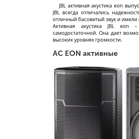
JBL активная акустика eon вып
JBL всегда отличались надежнос
отличный басовитый звук и имели 
Активная акустика JBL eon –
самодостаточной. Она дает возмо
высоких уровнях громкости.
АС EON активные