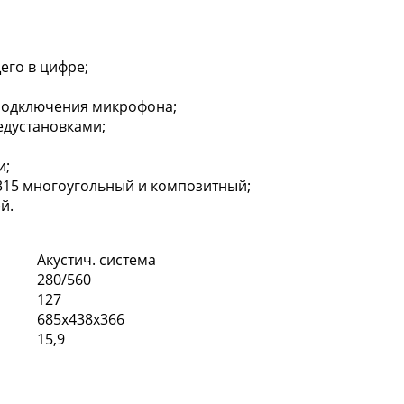
его в цифре;
подключения микрофона;
едустановками;
и;
315 многоугольный и композитный;
й.
Акустич. система
280/560
127
685х438х366
15,9