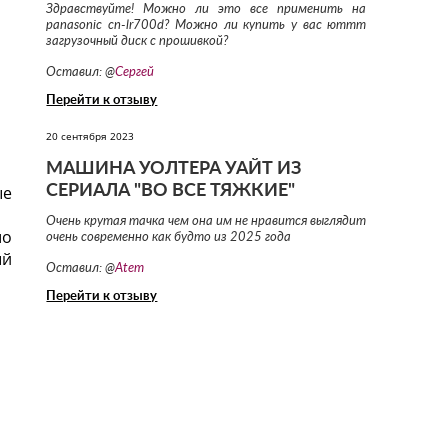
Здравствуйте! Можно ли это все применить на
panasonic cn-lr700d? Можно ли купить у вас юттт
загрузочный диск с прошивкой?
Оставил: @
Сергей
Перейти к отзыву
20 сентября 2023
МАШИНА УОЛТЕРА УАЙТ ИЗ
ые
СЕРИАЛА "ВО ВСЕ ТЯЖКИЕ"
Очень крутая тачка чем она им не нравится выглядит
шо
очень современно как будто из 2025 года
ый
Оставил: @
Atem
Перейти к отзыву