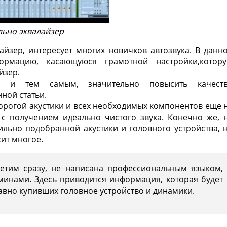
льно эквалайзер
айзер, интересует многих новичков автозвука. В данн
рмацию, касающуюся грамотной настройки,котор
йзер.
о и тем самым, значительно повысить качест
ной статьи.
орогой акустики и всех необходимых компонентов еще 
 с получением идеально чистого звука. Конечно же, 
льно подобранной акустики и головного устройства, 
сит многое.
метим сразу, не написана профессиональным языком,
нами. Здесь приводится информация, которая будет
давно купивших головное устройство и динамики.