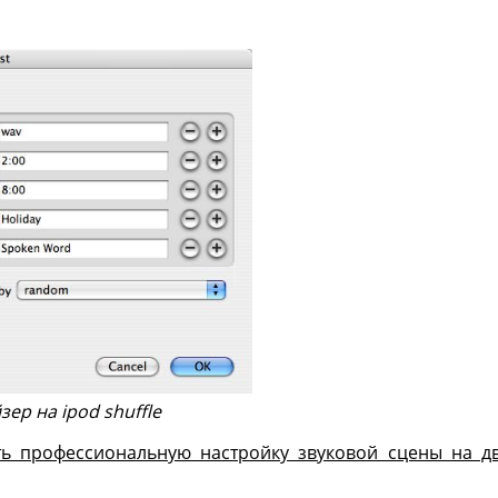
зер на ipod shuffle
ть профессиональную настройку звуковой сцены на д