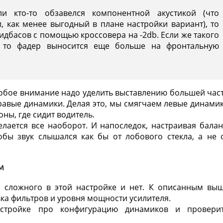
ли кто-то обзавелся компонентной акустикой (что
, как менее выгодный в плане настройки вариант), то
идбасов с помощью кроссовера на -2db. Если же такого
т, то фадер выносится еще больше на фронтальную
собое внимание надо уделить выставлению большей час
правые динамики. Делая это, мы смягчаем левые динами
ны, где сидит водитель.
лается все наоборот. И напоследок, настраивая балан
тобы звук слышался как бы от лобового стекла, а не 
м
 сложного в этой настройке и нет. К описанным вы
ка фильтров и уровня мощности усилителя.
астройке про конфигурацию динамиков и провери