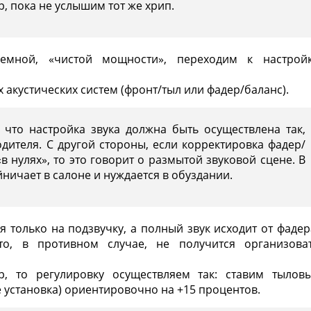
р, пока не услышим тот же хрип.
аемной, «чистой мощности», переходим к настрой
 акустических систем (фронт/тыл или фадер/баланс).
 что настройка звука должна быть осуществлена так,
дителя. С другой стороны, если корректировка фадер/
«в нулях», то это говорит о размытой звуковой сцене. В
йничает в салоне и нуждается в обуздании.
я только на подзвучку, а полный звук исходит от фадер
то, в противном случае, не получится организова
р, то регулировку осуществляем так: ставим тылов
е установка
) ориентировочно на +15 процентов.