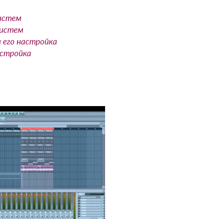
истем
систем
 его настройка
астройка