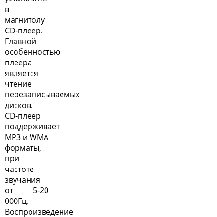
в
магнитолу
CD-плеер.
Главной
особенностью
плеера
является
чтение
перезаписываемых
дисков.
CD-плеер
поддерживает
MP3 и WMA
форматы,
при
частоте
звучания
от 5-20
000Гц.
Воспроизведение