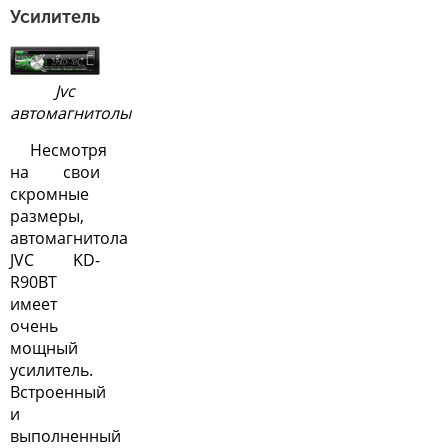
Усилитель
Jvc
автомагнитолы
Несмотря
на свои
скромные
размеры,
автомагнитола
JVC
KD-
R90BT
имеет
очень
мощный
усилитель.
Встроенный
и
выполненный