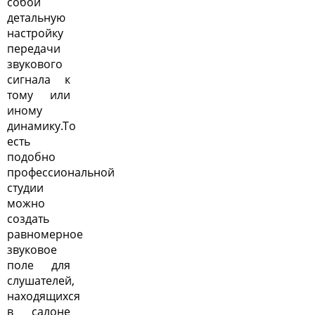
собой
детальную
настройку
передачи
звукового
сигнала к
тому или
иному
динамику.То
есть
подобно
профессиональной
студии
можно
создать
равномерное
звуковое
поле для
слушателей,
находящихся
в салоне