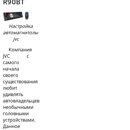
R90BT
Настройка
автомагнитолы
jvc
Компания
JVC с
самого
начала
своего
существования
любит
удивлять
автовладельцев
необычными
головными
устройствами.
Данное