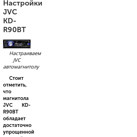
Настройки
JVC
KD-
R90BT
Настраиваем
JVC
автомагнитолу
Стоит
отметить,
что
магнитола
JVC KD-
R90BT
обладает
достаточно
упрощенной