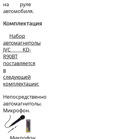
на руле
автомобиля.
Комплектация
Набор
автомагнитолы
JVC KD-
R90BT
поставляется
в
следующей
комплектации:
Непосредственно
автомагнитолы.
Микрофон.
Микрофон