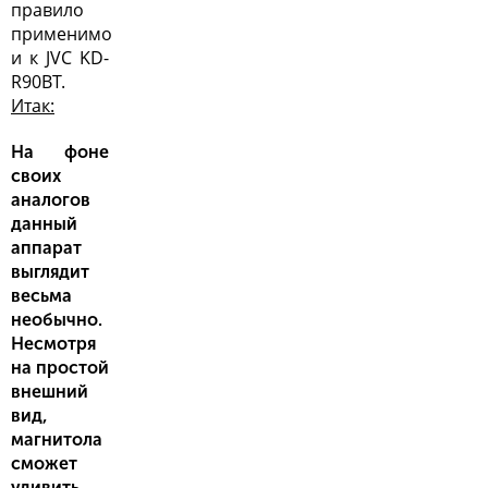
правило
применимо
и к JVC KD-
R90BT.
Итак:
На фоне
своих
аналогов
данный
аппарат
выглядит
весьма
необычно.
Несмотря
на простой
внешний
вид,
магнитола
сможет
удивить