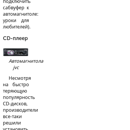
подключить
сабвуфер к
автомагнитоле:
уроки для
любителей
).
CD-плеер
Автомагнитола
jvc
Несмотря
на быстро
теряющую
популярность
CD-дисков,
производители
все-таки
решили
установить