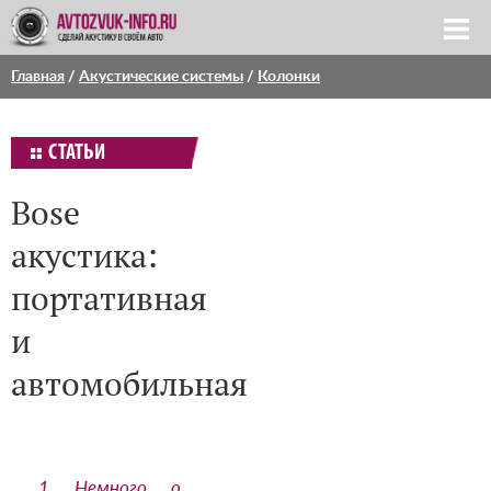
Главная
/
Акустические системы
/
Колонки
СТАТЬИ
Bose
акустика:
портативная
и
автомобильная
1
Немного о