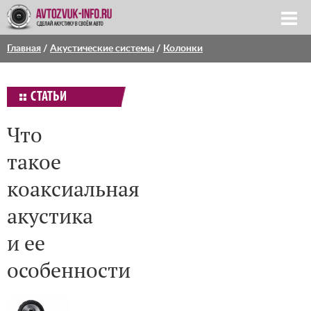
Главная
/
Акустические системы
/
Колонки
СТАТЬИ
Что
такое
коаксиальная
акустика
и ее
особенности