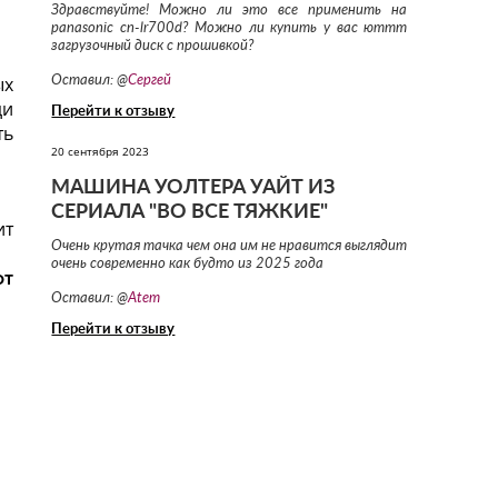
Здравствуйте! Можно ли это все применить на
panasonic cn-lr700d? Можно ли купить у вас юттт
загрузочный диск с прошивкой?
ых
Оставил: @
Сергей
ди
Перейти к отзыву
ть
20 сентября 2023
МАШИНА УОЛТЕРА УАЙТ ИЗ
СЕРИАЛА "ВО ВСЕ ТЯЖКИЕ"
ит
Очень крутая тачка чем она им не нравится выглядит
очень современно как будто из 2025 года
от
Оставил: @
Atem
Перейти к отзыву