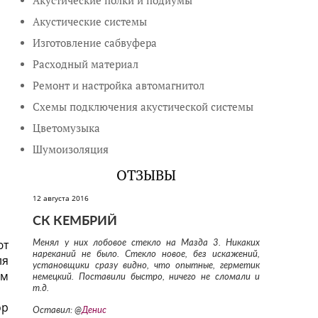
Акустические полки и подиумы
Акустические системы
Изготовление сабвуфера
Расходный материал
Ремонт и настройка автомагнитол
Схемы подключения акустической системы
Цветомузыка
Шумоизоляция
ОТЗЫВЫ
12 августа 2016
СК КЕМБРИЙ
ют
Менял у них лобовое стекло на Мазда 3. Никаких
нареканий не было. Стекло новое, без искажений,
ля
установщики сразу видно, что опытные, герметик
ом
немецкий. Поставили быстро, ничего не сломали и
т.д.
ор
Оставил: @
Денис