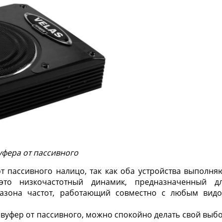
уфера от пассивного
т пассивного налицо, так как оба устройства выполня
это низкочастотный динамик, предназначенный д
азона частот, работающий совместно с любым вид
бвуфер от пассивного, можно спокойно делать свой выб